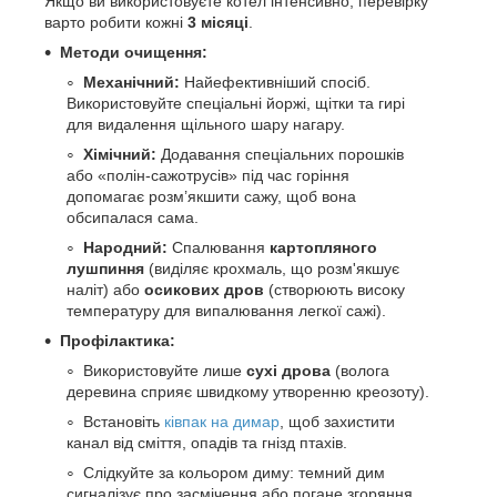
Якщо ви використовуєте котел інтенсивно, перевірку
варто робити кожні
3 місяці
.
Методи очищення:
Механічний:
Найефективніший спосіб.
Використовуйте спеціальні йоржі, щітки та гирі
для видалення щільного шару нагару.
Хімічний:
Додавання спеціальних порошків
або «полін-сажотрусів» під час горіння
допомагає розм’якшити сажу, щоб вона
обсипалася сама.
Народний:
Спалювання
картопляного
лушпиння
(виділяє крохмаль, що розм'якшує
наліт) або
осикових дров
(створюють високу
температуру для випалювання легкої сажі).
Профілактика:
Використовуйте лише
сухі дрова
(волога
деревина сприяє швидкому утворенню креозоту).
Встановіть
ківпак на димар
, щоб захистити
канал від сміття, опадів та гнізд птахів.
Слідкуйте за кольором диму: темний дим
сигналізує про засмічення або погане згоряння