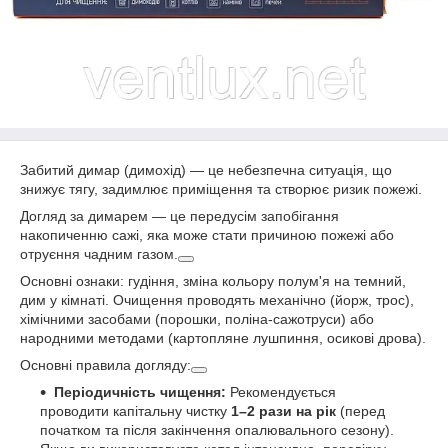
Забитий димар (димохід) — це небезпечна ситуація, що
знижує тягу, задимлює приміщення та створює ризик пожежі.
Догляд за димарем — це передусім запобігання
накопиченню сажі, яка може стати причиною пожежі або
отруєння чадним газом.
Основні ознаки: гудіння, зміна кольору полум'я на темний,
дим у кімнаті. Очищення проводять механічно (йорж, трос),
хімічними засобами (порошки, поліна-сажотруси) або
народними методами (картопляне лушпиння, осикові дрова).
Основні правила догляду:
Періодичність чищення:
Рекомендується
проводити капітальну чистку
1–2 рази на рік
(перед
початком та після закінчення опалювального сезону).