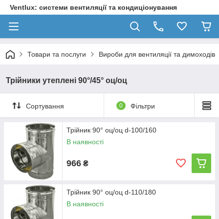
Ventlux: системи вентиляції та кондиціонування
Товари та послуги
Вироби для вентиляції та димоходів
Трійники утеплені 90°/45° оц/оц
Сортування
0
Фільтри
Трійник 90° оц/оц d-100/160
В наявності
966
₴
Трійник 90° оц/оц d-110/180
В наявності