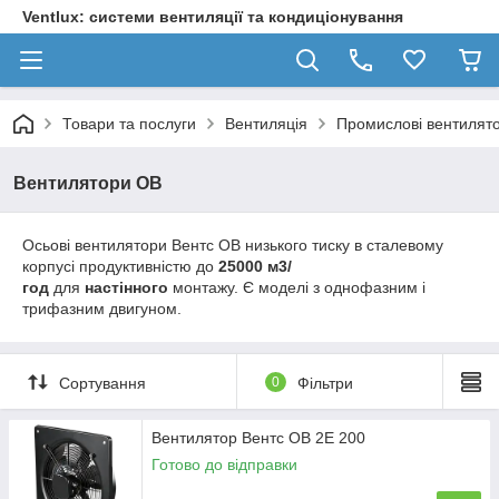
Ventlux: системи вентиляції та кондиціонування
Товари та послуги
Вентиляція
Промислові вентилят
Вентилятори ОВ
Осьові вентилятори Вентс ОВ низького тиску в сталевому
корпусі продуктивністю до
25000 м
3
/
год
для
настінного
монтажу. Є моделі з однофазним і
трифазним двигуном.
Сортування
0
Фільтри
Вентилятор Вентс ОВ 2Е 200
Готово до відправки