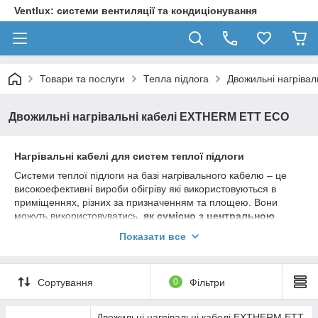
Ventlux: системи вентиляції та кондиціонування
Товари та послуги
Тепла підлога
Двожильні нагріва
Двожильні нагрівальні кабелі EXTHERM ETT ECO
Нагрівальні кабелі для систем теплої підлоги
Системи теплої підлоги на базі нагрівального кабелю – це
високоефективні вироби обігріву які використовуються в
приміщеннях, різних за призначенням та площею. Вони
можуть використовуватись,
як сумісно з центральною
опалювальною системою, так і в ролі самостійної
Показати все
системи обігріву
. Основою даного механізму виступає
нагрівальний кабель, який забезпечує утворення теплової
енергії і за короткий час здатен прогріти приміщення при
Сортування
0
Фільтри
мінімальному споживанню електроенергії.
Двожильні нагрівальні кабелі EXTHERM ETT