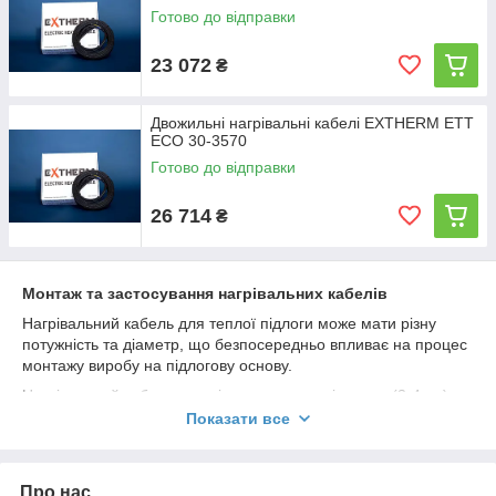
Готово до відправки
23 072
₴
Двожильні нагрівальні кабелі EXTHERM ETT
ECO 30-3570
Готово до відправки
26 714
₴
Монтаж та застосування нагрівальних кабелів
Нагрівальний кабель для теплої підлоги може мати різну
потужність та діаметр, що безпосередньо впливає на процес
монтажу виробу на підлогову основу.
Нагрівальний кабель для підлоги малого діаметру (3-4мм)
можна прокладати без наявності товстої бетонної стяжки, в
Показати все
тонку клейку суміш. За рахунок цього нагрівальний елемент
розташований близько до поверхні, забезпечує швидкий
підігрів підлогового покриття та загального простору. Дані
Про нас