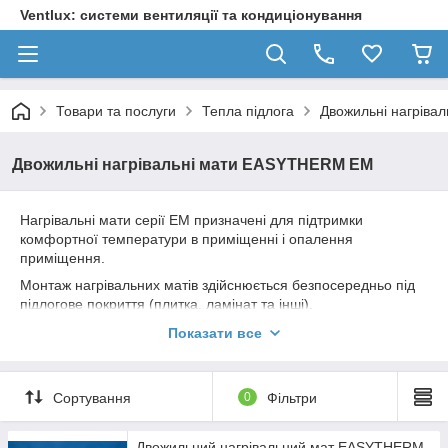
Ventlux: системи вентиляції та кондиціонування
Товари та послуги
Тепла підлога
Двожильні нагрів
Двожильні нагрівальні мати EASYTHERM EM
Нагрівальні мати серії ЕМ призначені для підтримки
комфортної температури в приміщенні і опалення
приміщення.
Монтаж нагрівальних матів здійснюється безпосередньо під
підлогове покриття (плитка, ламінат та інші).
Товщина нагрівальних матів всього 4 мм, що забезпечує
Показати все
мінімальне збільшення висоти підлоги.
Регулювання температури відбувається за допомогою
електронного терморегулятора з датчиком температури.
Сортування
0
Фільтри
Мати прості в установці і не вимагають обслуговування при
експлуатації. Гарантія 20 років.
Двожильний нагрівальний мат EASYTHERM