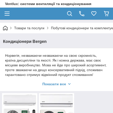
Ventlux: системи вентиляції та кондиціонування
Товари та послуги
Побутові кондиціонери та комплектую
Кондиціонери Bergen
Норвегія, незважаючи незважаючи на свою скромність,
країна дисципліни та якості. Як і кожна держава, має своє
місцеве виробництво. Мова не йде про широкий асортимент,
проте зважаючи на дещо консервативний підхід, споживач
гарантовано отримує відмінний продукт споживання/
використання.
Показати все
Компанії, які мають досвід довготривалого виготовлення та
впровадження обладнання на споживчий ринок, можуть
зіштовхуватися із застійним періодом, коли рівно, стабільно, а
подекуди й відчуття регресу, так як час не стоїть на місці,
конкуренція та бажання розвитку мотивує.
TM Bergen
не
уникнула цього “стану”. Протягом багатьох років даний