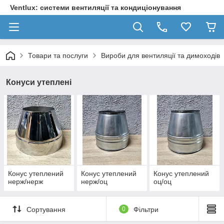
Ventlux: системи вентиляції та кондиціонування
Товари та послуги
Вироби для вентиляції та димоходів
Конуси утеплені
Конус утеплений
Конус утеплений
Конус утеплений
нерж/нерж
нерж/оц
оц/оц
Сортування
0
Фільтри