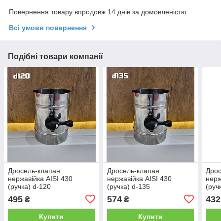
Повернення товару впродовж 14 днів за домовленістю
Всі умови повернення
Подібні товари компанії
Дросель-клапан
Дросель-клапан
Дрос
нержавійка AISI 430
нержавійка AISI 430
нерж
(ручка) d-120
(ручка) d-135
(руч
495
574
432
₴
₴
Купити
Купити