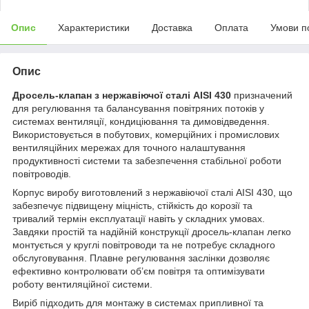
Опис
Характеристики
Доставка
Оплата
Умови п
Опис
Дросель-клапан з нержавіючої сталі AISI 430
призначений
для регулювання та балансування повітряних потоків у
системах вентиляції, кондиціювання та димовідведення.
Використовується в побутових, комерційних і промислових
вентиляційних мережах для точного налаштування
продуктивності системи та забезпечення стабільної роботи
повітроводів.
Корпус виробу виготовлений з нержавіючої сталі AISI 430, що
забезпечує підвищену міцність, стійкість до корозії та
тривалий термін експлуатації навіть у складних умовах.
Завдяки простій та надійній конструкції дросель-клапан легко
монтується у круглі повітроводи та не потребує складного
обслуговування. Плавне регулювання заслінки дозволяє
ефективно контролювати об’єм повітря та оптимізувати
роботу вентиляційної системи.
Виріб підходить для монтажу в системах припливної та