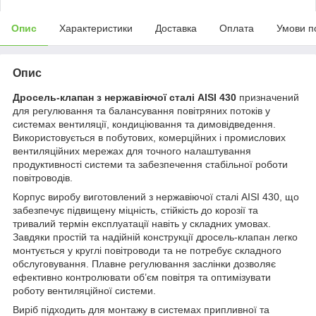
Опис
Характеристики
Доставка
Оплата
Умови п
Опис
Дросель-клапан з нержавіючої сталі AISI 430
призначений
для регулювання та балансування повітряних потоків у
системах вентиляції, кондиціювання та димовідведення.
Використовується в побутових, комерційних і промислових
вентиляційних мережах для точного налаштування
продуктивності системи та забезпечення стабільної роботи
повітроводів.
Корпус виробу виготовлений з нержавіючої сталі AISI 430, що
забезпечує підвищену міцність, стійкість до корозії та
тривалий термін експлуатації навіть у складних умовах.
Завдяки простій та надійній конструкції дросель-клапан легко
монтується у круглі повітроводи та не потребує складного
обслуговування. Плавне регулювання заслінки дозволяє
ефективно контролювати об’єм повітря та оптимізувати
роботу вентиляційної системи.
Виріб підходить для монтажу в системах припливної та