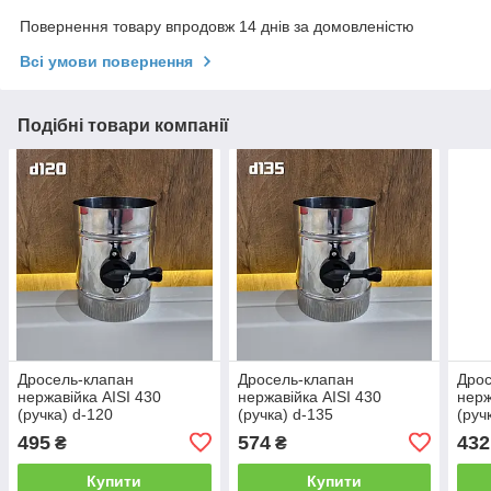
Повернення товару впродовж 14 днів за домовленістю
Всі умови повернення
Подібні товари компанії
Дросель-клапан
Дросель-клапан
Дрос
нержавійка AISI 430
нержавійка AISI 430
нерж
(ручка) d-120
(ручка) d-135
(руч
495
574
432
₴
₴
Купити
Купити