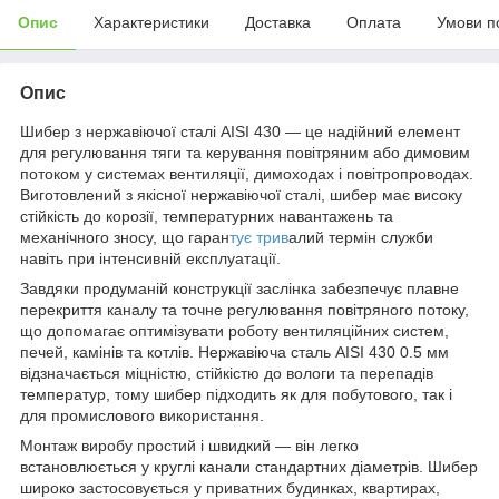
Опис
Характеристики
Доставка
Оплата
Умови п
Опис
Шибер з нержавіючої сталі AISI 430 — це надійний елемент
для регулювання тяги та керування повітряним або димовим
потоком у системах вентиляції, димоходах і повітропроводах.
Виготовлений з якісної нержавіючої сталі, шибер має високу
стійкість до корозії, температурних навантажень та
механічного зносу, що гаран
тує трив
алий термін служби
навіть при інтенсивній експлуатації.
Завдяки продуманій конструкції заслінка забезпечує плавне
перекриття каналу та точне регулювання повітряного потоку,
що допомагає оптимізувати роботу вентиляційних систем,
печей, камінів та котлів. Нержавіюча сталь AISI 430 0.5 мм
відзначається міцністю, стійкістю до вологи та перепадів
температур, тому шибер підходить як для побутового, так і
для промислового використання.
Монтаж виробу простий і швидкий — він легко
встановлюється у круглі канали стандартних діаметрів. Шибер
широко застосовується у приватних будинках, квартирах,