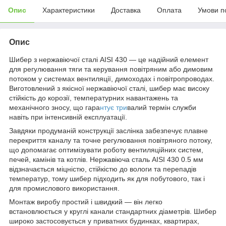
Опис
Характеристики
Доставка
Оплата
Умови п
Опис
Шибер з нержавіючої сталі AISI 430 — це надійний елемент
для регулювання тяги та керування повітряним або димовим
потоком у системах вентиляції, димоходах і повітропроводах.
Виготовлений з якісної нержавіючої сталі, шибер має високу
стійкість до корозії, температурних навантажень та
механічного зносу, що гара
нтує три
валий термін служби
навіть при інтенсивній експлуатації.
Завдяки продуманій конструкції заслінка забезпечує плавне
перекриття каналу та точне регулювання повітряного потоку,
що допомагає оптимізувати роботу вентиляційних систем,
печей, камінів та котлів. Нержавіюча сталь AISI 430 0.5 мм
відзначається міцністю, стійкістю до вологи та перепадів
температур, тому шибер підходить як для побутового, так і
для промислового використання.
Монтаж виробу простий і швидкий — він легко
встановлюється у круглі канали стандартних діаметрів. Шибер
широко застосовується у приватних будинках, квартирах,