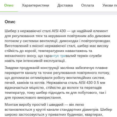
Опис
Характеристики
Доставка
Оплата
Умови п
Опис
Шибер з нержавіючої сталі AISI 430 — це надійний елемент
для регулювання тяги та керування повітряним або димовим
потоком у системах вентиляції, димоходах і повітропроводах.
Виготовлений з якісної нержавіючої сталі, шибер має високу
стійкість до корозії, температурних навантажень та
механічного зносу, що гара
нтує три
валий термін служби
навіть при інтенсивній експлуатації.
Завдяки продуманій конструкції заслінка забезпечує плавне
перекриття каналу та точне регулювання повітряного потоку,
що допомагає оптимізувати роботу вентиляційних систем,
печей, камінів та котлів. Нержавіюча сталь AISI 430 0.5 мм
відзначається міцністю, стійкістю до вологи та перепадів
температур, тому шибер підходить як для побутового, так і
для промислового використання.
Монтаж виробу простий і швидкий — він легко
встановлюється у круглі канали стандартних діаметрів. Шибер
широко застосовується у приватних будинках, квартирах,