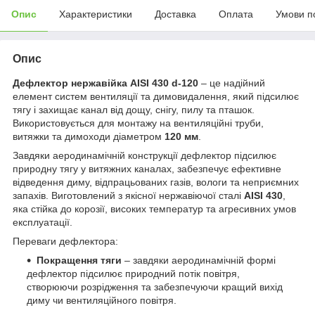
Опис
Характеристики
Доставка
Оплата
Умови п
Опис
Дефлектор нержавійка
AISI 430 d-120
– це надійний
елемент систем вентиляції та димовидалення, який підсилює
тягу і захищає канал від дощу, снігу, пилу та пташок.
Використовується для монтажу на вентиляційні труби,
витяжки та димоходи діаметром
120 мм
.
Завдяки аеродинамічній конструкції дефлектор підсилює
природну тягу у витяжних каналах, забезпечує ефективне
відведення диму, відпрацьованих газів, вологи та неприємних
запахів. Виготовлений з якісної нержавіючої сталі
AISI 430
,
яка стійка до корозії, високих температур та агресивних умов
експлуатації.
Переваги дефлектора:
Покращення тяги
– завдяки аеродинамічній формі
дефлектор підсилює природний потік повітря,
створюючи розрідження та забезпечуючи кращий вихід
диму чи вентиляційного повітря.