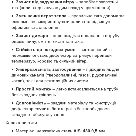
Захист від задування вітру
– запобігає зворотній
тязі (коли вітер задуває дим назад у приміщення).
Зменшення втрат тепла
– правильна тяга допомагає
економніше використовувати паливо та підвищує
ефективність опалення.
Захист димаря
– перешкоджає попаданню в трубу
опадів, пилу, сміття, листя та птахів.
Стійкість до погодних умов
– виготовлений із
нержавіючої сталі, дефлектор витримує перепади
температур, корозію та сильний вітер.
Універсальність застосування
– підходить як для
димових каналів (твердопаливні, газові, рідкопаливні
котли), так і для вентиляційних систем.
Простий монтаж
– легко встановлюється на трубу
без складних кріплень.
Довговічність
– завдяки матеріалу та конструкції
дефлектор служить багато років без необхідності
складного обслуговування.
Характеристики:
Матеріал: нержавіюча сталь
AISI 430 0,5 мм