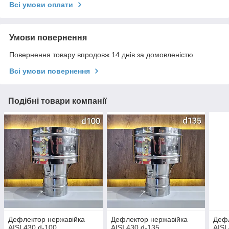
Всі умови оплати
Умови повернення
Повернення товару впродовж 14 днів за домовленістю
Всі умови повернення
Подібні товари компанії
Дефлектор нержавійка
Дефлектор нержавійка
Дефл
AISI 430 d-100
AISI 430 d-135
AISI