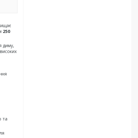
ахищає
ом
250
я диму,
, високих
ння
ю та
для