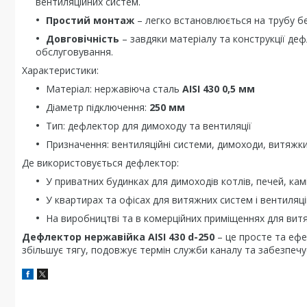
вентиляційних систем.
Простий монтаж
– легко встановлюється на трубу бе
Довговічність
– завдяки матеріалу та конструкції де
обслуговування.
Характеристики:
Матеріал: нержавіюча сталь
AISI 430 0,5 мм
Діаметр підключення:
250 мм
Тип: дефлектор для димоходу та вентиляції
Призначення: вентиляційні системи, димоходи, витяжки,
Де використовується дефлектор:
У приватних будинках для димоходів котлів, печей, камі
У квартирах та офісах для витяжних систем і вентиляці
На виробництві та в комерційних приміщеннях для ви
Дефлектор нержавійка
AISI 430 d-250
– це просте та ефе
збільшує тягу, подовжує термін служби каналу та забезпечу