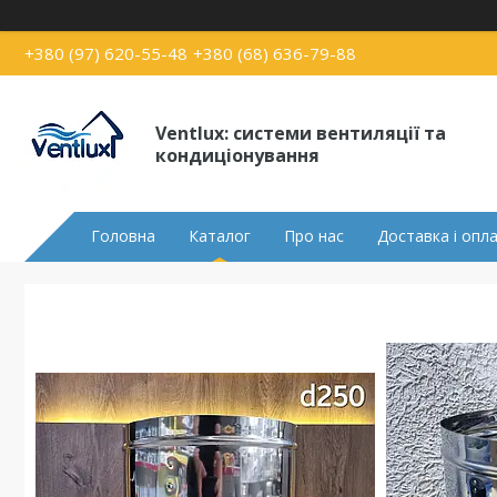
+380 (97) 620-55-48
+380 (68) 636-79-88
Ventlux: системи вентиляції та
кондиціонування
Головна
Каталог
Про нас
Доставка і опл