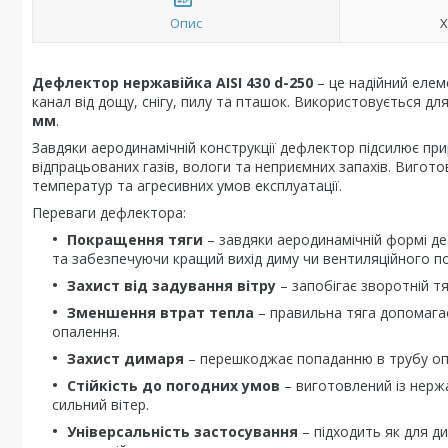
Опис
Х
Дефлектор нержавійка
AISI 430 d-250
– це надійний елем
канал від дощу, снігу, пилу та пташок. Використовується д
мм
.
Завдяки аеродинамічній конструкції дефлектор підсилює при
відпрацьованих газів, вологи та неприємних запахів. Вигото
температур та агресивних умов експлуатації.
Переваги дефлектора:
Покращення тяги
– завдяки аеродинамічній формі д
та забезпечуючи кращий вихід диму чи вентиляційного по
Захист від задування вітру
– запобігає зворотній тя
Зменшення втрат тепла
– правильна тяга допомага
опалення.
Захист димаря
– перешкоджає попаданню в трубу опаді
Стійкість до погодних умов
– виготовлений із нерж
сильний вітер.
Універсальність застосування
– підходить як для ди