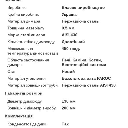
Виробник
Власне виробництво
Країна виробник
Україна
Матеріал димаря
Нержавіюча сталь
Товщина матеріалу
0.5 мм
Марка сталі димаря
AISI 430
Кількість стінок димоходу
Двостінний
Максимальна
450 град.
температура димових газів
Область застосування
Печі, Каміни, Котли,
димаря
Вентиляційні системи
Стан
Новий
Матеріал утеплення
Базальтова вата PAROC
Матеріал зовнішньої труби
Нержавіюча сталь AISI 430
Габаритні розміри
Діаметр димоходу
130 мм
Зовнішній діаметр виробу
200 мм
Комплектація
Конденсатовідвідник
Так