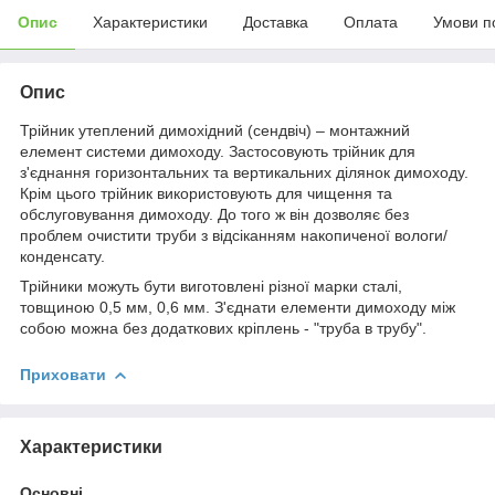
Опис
Характеристики
Доставка
Оплата
Умови п
Опис
Трійник утеплений димохідний (сендвіч) – монтажний
елемент системи димоходу. Застосовують трійник для
з'єднання горизонтальних та вертикальних ділянок димоходу.
Крім цього трійник використовують для чищення та
обслуговування димоходу. До того ж він дозволяє без
проблем очистити труби з відсіканням накопиченої вологи/
конденсату.
Трійники можуть бути виготовлені різної марки сталі,
товщиною 0,5 мм, 0,6 мм. З'єднати елементи димоходу між
собою можна без додаткових кріплень - "труба в трубу".
Приховати
Характеристики
Основні