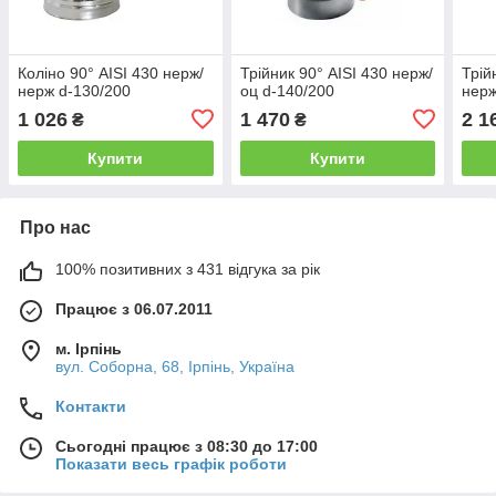
Коліно 90° AISI 430 нерж/
Трійник 90° AISI 430 нерж/
Трій
нерж d-130/200
оц d-140/200
нерж
1 026
1 470
2 1
₴
₴
Купити
Купити
Про нас
100% позитивних з 431 відгука за рік
Працює з 06.07.2011
м. Ірпінь
вул. Соборна, 68, Ірпінь, Україна
Контакти
Сьогодні працює з 08:30 до 17:00
Показати весь графік роботи