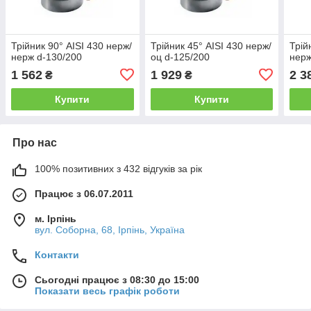
Трійник 90° AISI 430 нерж/
Трійник 45° AISI 430 нерж/
Трій
нерж d-130/200
оц d-125/200
нерж
1 562
1 929
2 3
₴
₴
Купити
Купити
Про нас
100% позитивних з 432 відгуків за рік
Працює з 06.07.2011
м. Ірпінь
вул. Соборна, 68, Ірпінь, Україна
Контакти
Сьогодні працює з 08:30 до 15:00
Показати весь графік роботи