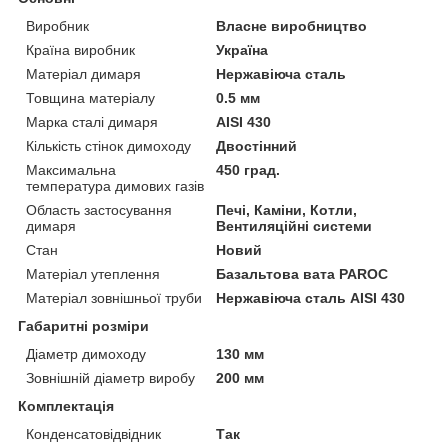
Виробник
Власне виробництво
Країна виробник
Україна
Матеріал димаря
Нержавіюча сталь
Товщина матеріалу
0.5 мм
Марка сталі димаря
AISI 430
Кількість стінок димоходу
Двостінний
Максимальна
450 град.
температура димових газів
Область застосування
Печі, Каміни, Котли,
димаря
Вентиляційні системи
Стан
Новий
Матеріал утеплення
Базальтова вата PAROC
Матеріал зовнішньої труби
Нержавіюча сталь AISI 430
Габаритні розміри
Діаметр димоходу
130 мм
Зовнішній діаметр виробу
200 мм
Комплектація
Конденсатовідвідник
Так