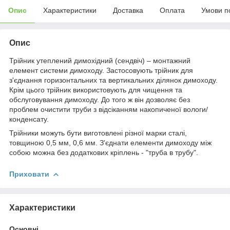
Опис
Характеристики
Доставка
Оплата
Умови п
Опис
Трійник утеплений димохідний (сендвіч) – монтажний
елемент системи димоходу. Застосовують трійник для
з'єднання горизонтальних та вертикальних ділянок димоходу.
Крім цього трійник використовують для чищення та
обслуговування димоходу. До того ж він дозволяє без
проблем очистити труби з відсіканням накопиченої вологи/
конденсату.
Трійники можуть бути виготовлені різної марки сталі,
товщиною 0,5 мм, 0,6 мм. З'єднати елементи димоходу між
собою можна без додаткових кріплень - "труба в трубу".
Приховати
Характеристики
Основні