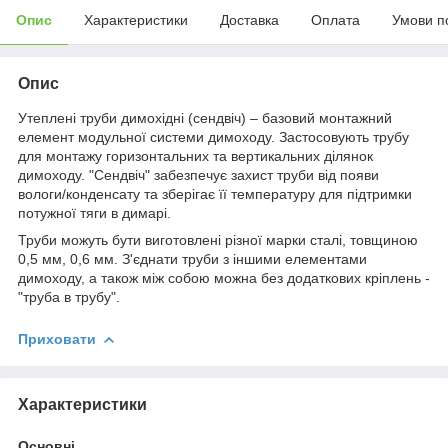
Опис
Характеристики
Доставка
Оплата
Умови п
Опис
Утеплені труби димохідні (сендвіч) – базовий монтажний
елемент модульної системи димоходу. Застосовують трубу
для монтажу горизонтальних та вертикальних ділянок
димоходу. "Сендвіч" забезпечує захист труби від появи
вологи/конденсату та зберігає її температуру для підтримки
потужної тяги в димарі.
Труби можуть бути виготовлені різної марки сталі, товщиною
0,5 мм, 0,6 мм. З'єднати труби з іншими елементами
димоходу, а також між собою можна без додаткових кріплень -
"труба в трубу".
Приховати
Характеристики
Основні