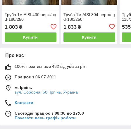
Труба 1м AISI 430 нерж/оц
Труба 1м AISI 304 нерж/оц
Труб
d-180/250
d-180/250
115/
1 803
1 833
535
₴
₴
Купити
Купити
Про нас
100% позитивних з 432 відгуків за рік
Працює з 06.07.2011
м. Ірпінь
вул. Соборна, 68, Ірпінь, Україна
Контакти
Сьогодні працює з 08:30 до 17:00
Показати весь графік роботи