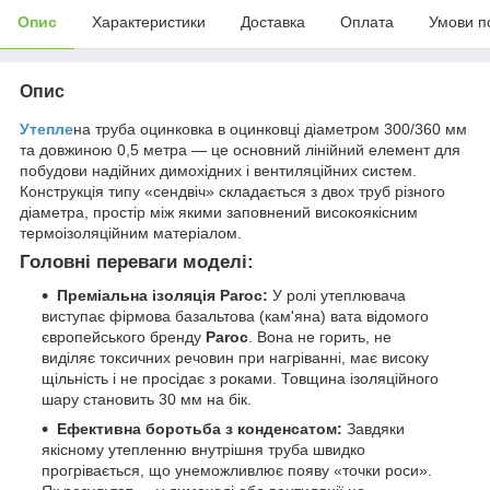
Опис
Характеристики
Доставка
Оплата
Умови п
Опис
Утепле
на труба оцинковка в оцинковці діаметром 300/360 мм
та довжиною 0,5 метра — це основний лінійний елемент для
побудови надійних димохідних і вентиляційних систем.
Конструкція типу «сендвіч» складається з двох труб різного
діаметра, простір між якими заповнений високоякісним
термоізоляційним матеріалом.
Головні переваги моделі:
Преміальна ізоляція Paroc:
У ролі утеплювача
виступає фірмова базальтова (кам'яна) вата відомого
європейського бренду
Paroc
. Вона не горить, не
виділяє токсичних речовин при нагріванні, має високу
щільність і не просідає з роками. Товщина ізоляційного
шару становить 30 мм на бік.
Ефективна боротьба з конденсатом:
Завдяки
якісному утепленню внутрішня труба швидко
прогрівається, що унеможливлює появу «точки роси».