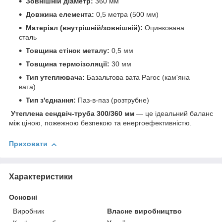
Зовнішній діаметр:
360 мм
Довжина елемента:
0,5 метра (500 мм)
Матеріал (внутрішній/зовнішній):
Оцинкована
сталь
Товщина стінок металу:
0,5 мм
Товщина термоізоляції:
30 мм
Тип утеплювача:
Базальтова вата Paroc (кам'яна
вата)
Тип з'єднання:
Паз-в-паз (розтрубне)
Утеплена сендвіч-труба 300/360 мм
— це ідеальний баланс
між ціною, пожежною безпекою та енергоефективністю.
Приховати
Характеристики
Основні
Виробник
Власне виробництво