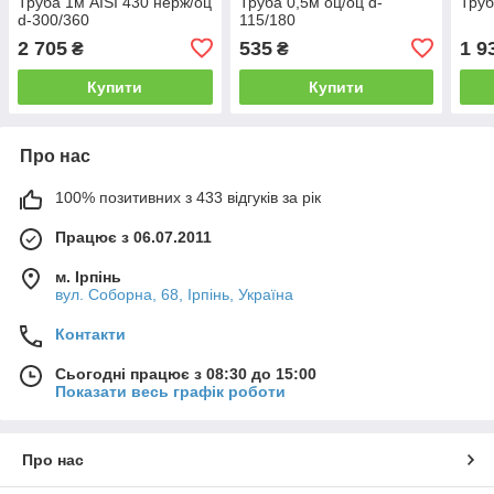
Труба 1м AISI 430 нерж/оц
Труба 0,5м оц/оц d-
Труб
d-300/360
115/180
2 705
535
1 9
₴
₴
Купити
Купити
Про нас
100% позитивних з 433 відгуків за рік
Працює з 06.07.2011
м. Ірпінь
вул. Соборна, 68, Ірпінь, Україна
Контакти
Сьогодні працює з 08:30 до 15:00
Показати весь графік роботи
Про нас