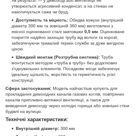
Як результат — у димоході або вентиляції не
утворюється агресивний конденсат, а на стінках не
накопичується сажа чи бруд.
Доступність та міцність:
Обидва кожухи (внутрішній
діаметр 300 мм та зовнішній 360 мм) виготовлені з
якісної оцинкованої сталі завтовшки
0,5 мм
. Оцинковане
покриття надійно захищає трубу від вологи та корозії,
забезпечуючи тривалий термін служби за дуже вигідною
ціною.
Швидкий монтаж (Розтрубна система):
Труба
монтується методом «труба в трубу» без додаткових
з'єднувальних елементів. Посадкове місце забезпечує
ідеальну щільність, жорсткість та герметичність усієї
конструкції.
Сфера застосування:
Модель найчастіше купують для
прокладання димохідних каналів газових котлів, повітряних
каналів припливно-витяжної вентиляції, а також для
виведення димоходу через холодні горища або зовнішні стіни
будівлі на вулицю.
Технічні характеристики:
Внутрішній діаметр:
300 мм