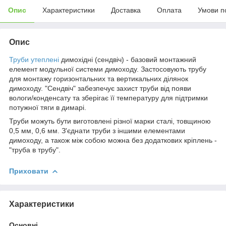
Опис
Характеристики
Доставка
Оплата
Умови п
Опис
Труби утеплені
димохідні (сендвіч) - базовий монтажний
елемент модульної системи димоходу. Застосовують трубу
для монтажу горизонтальних та вертикальних ділянок
димоходу. "Сендвіч" забезпечує захист труби від появи
вологи/конденсату та зберігає її температуру для підтримки
потужної тяги в димарі.
Труби можуть бути виготовлені різної марки сталі, товщиною
0,5 мм, 0,6 мм. З'єднати труби з іншими елементами
димоходу, а також між собою можна без додаткових кріплень -
"труба в трубу".
Приховати
Характеристики
Основні