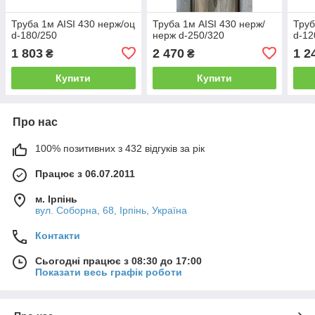
Труба 1м AISI 430 нерж/оц
Труба 1м AISI 430 нерж/
Труб
d-180/250
нерж d-250/320
d-12
1 803
2 470
1 2
₴
₴
Купити
Купити
Про нас
100% позитивних з 432 відгуків за рік
Працює з 06.07.2011
м. Ірпінь
вул. Соборна, 68, Ірпінь, Україна
Контакти
Сьогодні працює з 08:30 до 17:00
Показати весь графік роботи