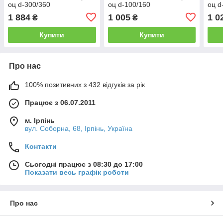
оц d-300/360
оц d-100/160
оц d
1 884
1 005
1 0
₴
₴
Купити
Купити
Про нас
100% позитивних з 432 відгуків за рік
Працює з 06.07.2011
м. Ірпінь
вул. Соборна, 68, Ірпінь, Україна
Контакти
Сьогодні працює з 08:30 до 17:00
Показати весь графік роботи
Про нас