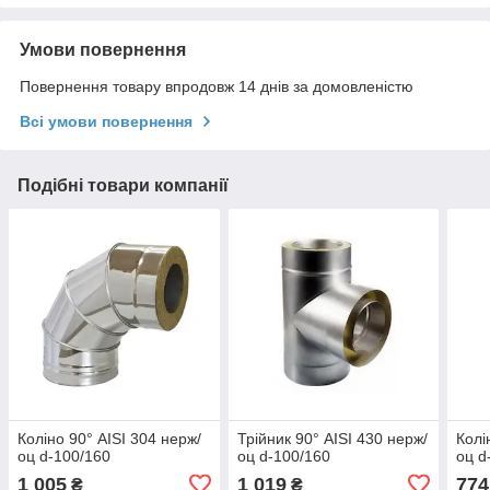
Умови повернення
Повернення товару впродовж 14 днів за домовленістю
Всі умови повернення
Подібні товари компанії
Коліно 90° AISI 304 нерж/
Трійник 90° AISI 430 нерж/
Колі
оц d-100/160
оц d-100/160
оц d
1 005
1 019
774
₴
₴