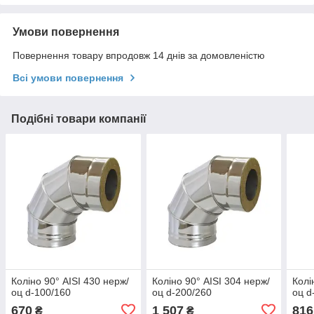
Умови повернення
Повернення товару впродовж 14 днів за домовленістю
Всі умови повернення
Подібні товари компанії
Коліно 90° AISI 430 нерж/
Коліно 90° AISI 304 нерж/
Колі
оц d-100/160
оц d-200/260
оц d
670
1 507
816
₴
₴