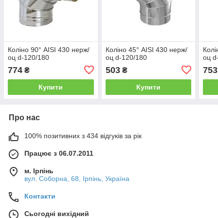
Коліно 90° AISI 430 нерж/
Коліно 45° AISI 430 нерж/
Колі
оц d-120/180
оц d-120/180
оц d
774
503
753
₴
₴
Купити
Купити
Про нас
100% позитивних з 434 відгуків за рік
Працює з 06.07.2011
м. Ірпінь
вул. Соборна, 68, Ірпінь, Україна
Контакти
Сьогодні вихідний