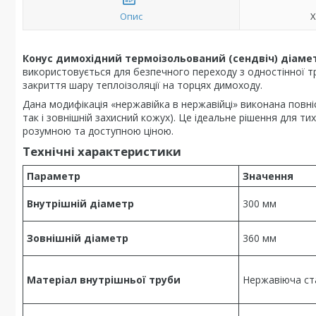
Опис
Х
Конус димохідний термоізольований (сендвіч) діаме
використовується для безпечного переходу з одностінної тр
закриття шару теплоізоляції на торцях димоходу.
Дана модифікація «нержавійка в нержавійці» виконана повні
так і зовнішній захисний кожух). Це ідеальне рішення для ти
розумною та доступною ціною.
Технічні характеристики
Параметр
Значення
Внутрішній діаметр
300 мм
Зовнішній діаметр
360 мм
Матеріал внутрішньої труби
Нержавіюча с