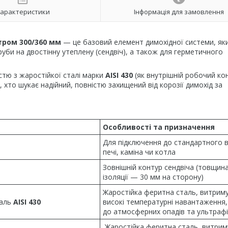
арактеристики
Інформація для замовлення
тром 300/360 мм
— це базовий елемент димохідної системи, як
уби на двостінну утеплену (сендвіч), а також для герметичного
стю з жаростійкої сталі марки
AISI 430
(як внутрішній робочий ко
х, хто шукає надійний, повністю захищений від корозії димохід за
Особливості та призначення
Для підключення до стандартного 
печі, каміна чи котла
Зовнішній контур сендвіча (товщин
ізоляції — 30 мм на сторону)
Жаростійка феритна сталь, витрим
таль
AISI 430
високі температурні навантаження,
до атмосферних опадів та ультраф
Жаростійка феритна сталь, витрим