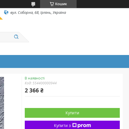
Кошик
вул. Соборна, 68, Ірпінь, Україна
В наявності
Код:
554400000944
2 366 ₴
Купити
Купити з