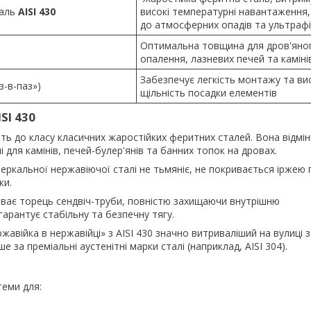
таль
AISI 430
високі температурні навантаження,
до атмосферних опадів та ультраф
Оптимальна товщина для дров'яно
опалення, лазневих печей та каміні
Забезпечує легкість монтажу та ви
з-в-паз»)
щільність посадки елементів
SI 430
ть до класу класичних жаростійких феритних сталей. Вона відмі
 для камінів, печей-булер'янів та банних топок на дровах.
зеркальної нержавіючої сталі не тьмяніє, не покривається іржею 
ки.
ває торець сендвіч-труби, повністю захищаючи внутрішню
арантує стабільну та безпечну тягу.
жавійка в нержавійці» з AISI 430 значно витриваліший на вулиці з
за преміальні аустенітні марки сталі (наприклад, AISI 304).
теми для: