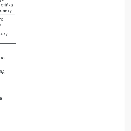
 стійка
іолету
го
в
соку
нно
під
а