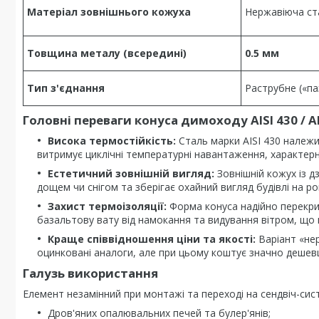
Матеріал зовнішнього кожуха
Нержавіюча с
Товщина металу (всередині)
0.5 мм
Тип з'єднання
Раструбне («па
Головні переваги конуса димоходу AISI 430 / AI
Висока термостійкість:
Сталь марки AISI 430 належи
витримує циклічні температурні навантаження, характерні
Естетичний зовнішній вигляд:
Зовнішній кожух із д
дощем чи снігом та зберігає охайний вигляд будівлі на ро
Захист термоізоляції:
Форма конуса надійно перекри
базальтову вату від намокання та видування вітром, що г
Краще співвідношення ціни та якості:
Варіант «нер
оцинковані аналоги, але при цьому коштує значно дешевше 
Галузь використання
Елемент незамінний при монтажі та переході на сендвіч-сис
Дров'яних опалювальних печей та булер'янів;