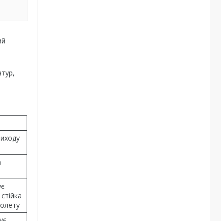
ий
нтур,
виходу
а
ує
 стійка
іолету
ує