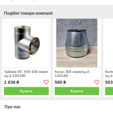
Подібні товари компанії
Трійник 45° AISI 430 нерж/
Конус 304 нерж/оц d-
Колі
оц d-120/180
120/180
оц d
1 838
590
503
₴
₴
Купити
Купити
Про нас