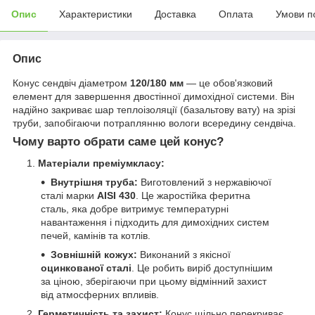
Опис
Характеристики
Доставка
Оплата
Умови п
Опис
Конус сендвіч діаметром
120/180 мм
— це обов'язковий
елемент для завершення двостінної димохідної системи. Він
надійно закриває шар теплоізоляції (базальтову вату) на зрізі
труби, запобігаючи потраплянню вологи всередину сендвіча.
Чому варто обрати саме цей конус?
Матеріали преміумкласу:
Внутрішня труба:
Виготовлений з нержавіючої
сталі марки
AISI 430
. Це жаростійка феритна
сталь, яка добре витримує температурні
навантаження і підходить для димохідних систем
печей, камінів та котлів.
Зовнішній кожух:
Виконаний з якісної
оцинкованої сталі
. Це робить виріб доступнішим
за ціною, зберігаючи при цьому відмінний захист
від атмосферних впливів.
Герметичність та захист:
Конус щільно перекриває