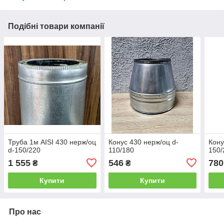
Подібні товари компанії
Труба 1м AISI 430 нерж/оц
Конус 430 нерж/оц d-
Кону
d-150/220
110/180
150/
1 555
546
780
₴
₴
Купити
Купити
Про нас