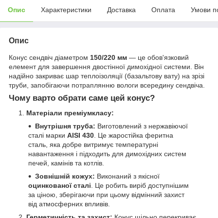
Опис
Характеристики
Доставка
Оплата
Умови п
Опис
Конус сендвіч діаметром
150/220 мм
— це обов'язковий
елемент для завершення двостінної димохідної системи. Він
надійно закриває шар теплоізоляції (базальтову вату) на зрізі
труби, запобігаючи потраплянню вологи всередину сендвіча.
Чому варто обрати саме цей конус?
Матеріали преміумкласу:
Внутрішня труба:
Виготовлений з нержавіючої
сталі марки
AISI 430
. Це жаростійка феритна
сталь, яка добре витримує температурні
навантаження і підходить для димохідних систем
печей, камінів та котлів.
Зовнішній кожух:
Виконаний з якісної
оцинкованої сталі
. Це робить виріб доступнішим
за ціною, зберігаючи при цьому відмінний захист
від атмосферних впливів.
Герметичність та захист:
Конус щільно перекриває