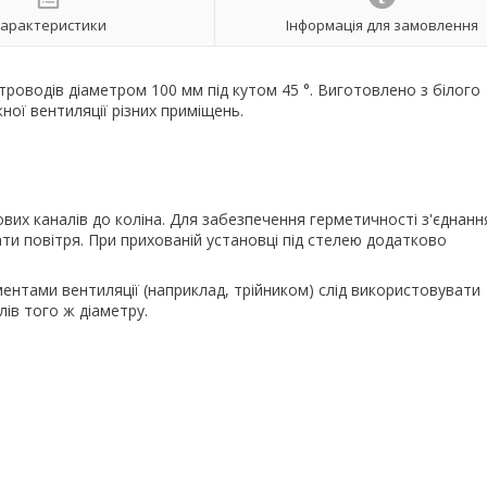
арактеристики
Інформація для замовлення
троводів діаметром 100 мм під кутом 45 °. Виготовлено з білого
ної вентиляції різних приміщень.
х каналів до коліна. Для забезпечення герметичності з'єднанн
и повітря. При прихованій установці під стелею додатково
ентами вентиляції (наприклад, трійником) слід використовувати
лів того ж діаметру.