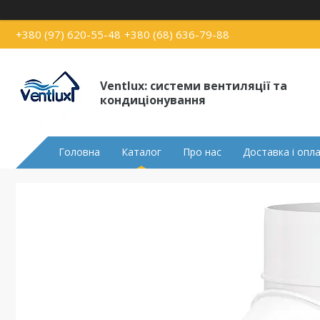
+380 (97) 620-55-48
+380 (68) 636-79-88
Ventlux: системи вентиляції та
кондиціонування
Головна
Каталог
Про нас
Доставка і опл