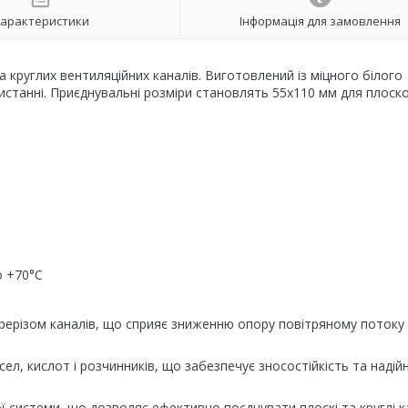
арактеристики
Інформація для замовлення
 круглих вентиляційних каналів. Виготовлений із міцного білого
ористанні. Приєднувальні розміри становлять
55х110 мм для плоск
о +70°C
ерерізом каналів, що сприяє зниженню опору повітряному потоку
сел, кислот і розчинників, що забезпечує зносостійкість та надій
 системи, що дозволяє ефективно поєднувати плоскі та круглі к