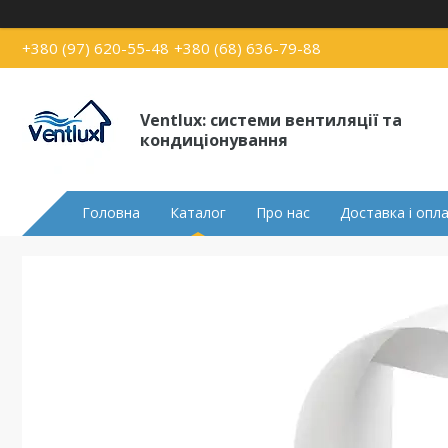
+380 (97) 620-55-48
+380 (68) 636-79-88
Ventlux: системи вентиляції та
кондиціонування
Головна
Каталог
Про нас
Доставка і опл