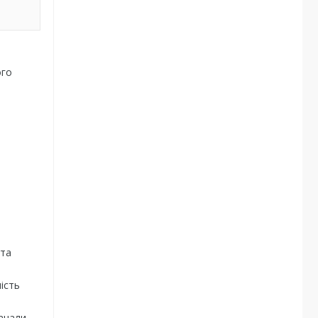
ого
 та
ність
анали,