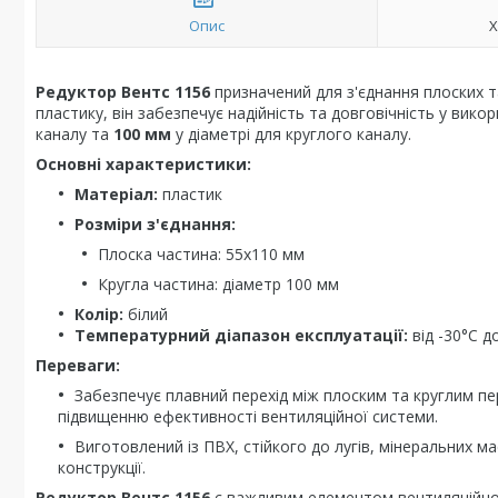
Опис
Х
Редуктор Вентс 1156
призначений для з'єднання плоских та
пластику, він забезпечує надійність та довговічність у вик
каналу та
100 мм
у діаметрі для круглого каналу.
Основні характеристики:
Матеріал:
пластик
Розміри з'єднання:
Плоска частина: 55х110 мм
Кругла частина: діаметр 100 мм
Колір:
білий
Температурний діапазон експлуатації:
від -30°C д
Переваги:
Забезпечує плавний перехід між плоским та круглим п
підвищенню ефективності вентиляційної системи.
Виготовлений із ПВХ, стійкого до лугів, мінеральних ма
конструкції.
Редуктор Вентс 1156
є важливим елементом вентиляційної