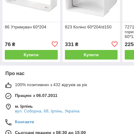
86 Утримувач 60*204
823 Коліно 60*204/d150
7271
гори
60*1
76
331
225
₴
₴
Купити
Купити
Про нас
100% позитивних з 432 відгуків за рік
Працює з 06.07.2011
м. Ірпінь
вул. Соборна, 68, Ірпінь, Україна
Контакти
Сьогодні працює з 08:30 до 15:00