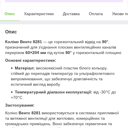
Опис
Характеристики
Доставка
Оплата
Умови п
Опис
Коліно Вентс 8281
— це горизонтальний відвід на
90°
,
призначений для з'єднання плоских вентиляційних каналів
перерізом
60×204 мм
під кутом
90°
у горизонтальній площині.
Основні характеристики:
Матеріал:
високоякісний пластик білого кольору,
стійкий до перепадів температур та ультрафіолетового
випромінювання, що забезпечує довговічність та
естетичний вигляд виробу.
Температурний діапазон експлуатації:
від -30°C до
+70°C.
Застосування:
Коліно
Вентс 8281
використовується в системах припливної
та витяжної вентиляції для житлових, комерційних та
громадських приміщень. Воно забезпечує герметичне та