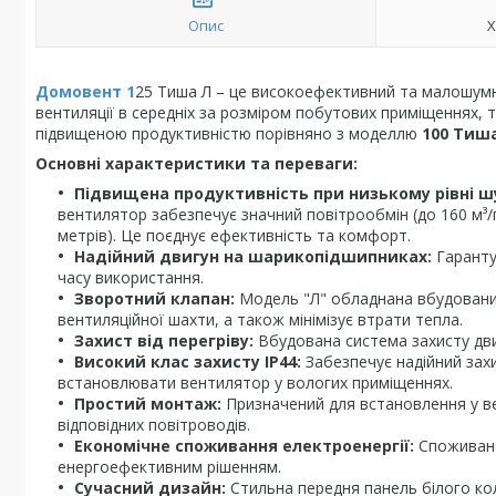
Опис
Х
Домовент 1
25 Тиша Л – це високоефективний та малошумн
вентиляції в середніх за розміром побутових приміщеннях, так
підвищеною продуктивністю порівняно з моделлю
100 Тиш
Основні характеристики та переваги:
Підвищена продуктивність при низькому рівні ш
вентилятор забезпечує значний повітрообмін (до 160 м³/г
метрів). Це поєднує ефективність та комфорт.
Надійний двигун на шарикопідшипниках:
Гаранту
часу використання.
Зворотний клапан:
Модель "Л" обладнана вбудованим
вентиляційної шахти, а також мінімізує втрати тепла.
Захист від перегріву:
Вбудована система захисту двиг
Високий клас захисту IP44:
Забезпечує надійний зах
встановлювати вентилятор у вологих приміщеннях.
Простий монтаж:
Призначений для встановлення у в
відповідних повітроводів.
Економічне споживання електроенергії:
Споживана
енергоефективним рішенням.
Сучасний дизайн:
Стильна передня панель білого коль