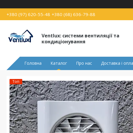
+380 (97) 620-55-48
+380 (68) 636-79-88
Ventlux: системи вентиляції та
кондиціонування
Головна
Каталог
Про нас
Доставка і опл
Топ