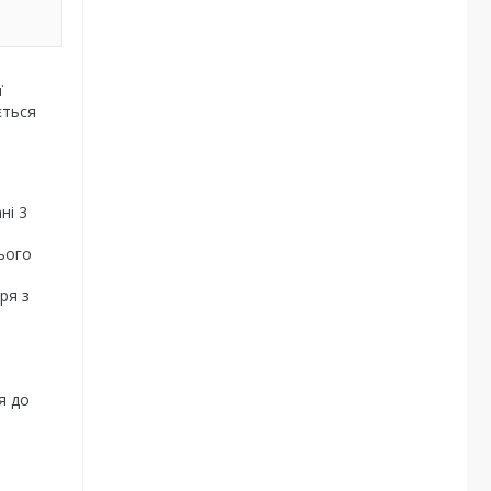
ї
ється
ні 3
ього
ря з
я до