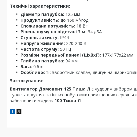
Технічні характеристики:
Діаметр патрубка:
125 мм
Продуктивність:
до 160 м³/год
Споживана потужність:
18 Вт
Рівень шуму на відстані 3 м:
34 дБА
Ступінь захисту:
IP44
Напруга живлення:
220-240 В
Частота струму:
50 Гц
Розміри передньої панелі (ШхВхГ):
177х177х22 мм
Глибина патрубка:
94 мм
Вага:
0.6 кг
Особливості:
Зворотний клапан, двигун на шарикопід
Застосування:
Вентилятор Домовент 125 Тиша Л
є чудовим вибором для
туалетах, кухнях та інших побутових приміщеннях середньог
забезпечити модель
100 Тиша Л