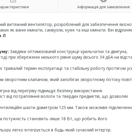
арактеристики
Інформація для замовлення
ий витяжний вентилятор, розроблений для забезпечення якісно
их як ванні кімнати, санвузли, кухні та інші кімнати. Він відрізня
а Л
уму:
Завдяки оптимізованій конструкції крильчатки та двигуна,
од) при збереженні низького рівня шуму (всього 34 дБА на відста
є тривалий термін експлуатації та стабільну роботу протягом ус
 зворотним клапаном, який запобігає зворотному потоку повіт
уна від перегріву підвищує безпеку використання.
ист від потрапляння вологи та твердих предметів, що дозволяє
ентиляційні шахти діаметром 125 мм. Також можливе підключенн
 потужність становить лише 18 Вт, що робить його
ору легко інтегрується в будь-який сучасний інтер'єр.