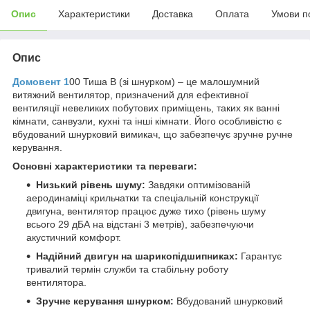
Опис
Характеристики
Доставка
Оплата
Умови п
Опис
Домовент 1
00 Тиша В (зі шнурком) – це малошумний
витяжний вентилятор, призначений для ефективної
вентиляції невеликих побутових приміщень, таких як ванні
кімнати, санвузли, кухні та інші кімнати. Його особливістю є
вбудований шнурковий вимикач, що забезпечує зручне ручне
керування.
Основні характеристики та переваги:
Низький рівень шуму:
Завдяки оптимізованій
аеродинаміці крильчатки та спеціальній конструкції
двигуна, вентилятор працює дуже тихо (рівень шуму
всього 29 дБА на відстані 3 метрів), забезпечуючи
акустичний комфорт.
Надійний двигун на шарикопідшипниках:
Гарантує
тривалий термін служби та стабільну роботу
вентилятора.
Зручне керування шнурком:
Вбудований шнурковий