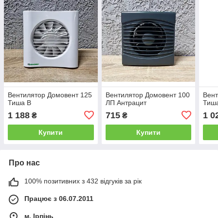
Вентилятор Домовент 125
Вентилятор Домовент 100
Вент
Тиша В
ЛП Антрацит
Тиш
1 188
715
1 0
₴
₴
Купити
Купити
Про нас
100% позитивних з 432 відгуків за рік
Працює з 06.07.2011
м. Ірпінь