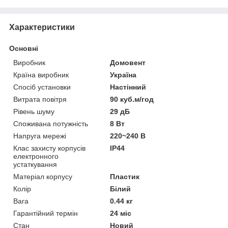
Характеристики
Основні
Виробник
Домовент
Країна виробник
Україна
Спосіб установки
Настінний
Витрата повітря
90 куб.м/год
Рівень шуму
29 дБ
Споживана потужність
8 Вт
Напруга мережі
220~240 В
Клас захисту корпусів
IP44
електронного
устаткування
Матеріал корпусу
Пластик
Колір
Білий
Вага
0.44 кг
Гарантійний термін
24 міс
Стан
Новий