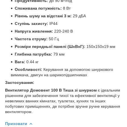
Продуктивність:
до 90 м³/год
Споживана потужність:
8 Вт
Рівень шуму на відстані 3 м:
29 дБА
Ступінь захисту:
IP44
Напруга живлення:
220-240 В
Частота струму:
50 Гц
Розміри передньої панелі (ШхВхГ):
150х150х19 мм
Глибина патрубка:
79 мм
Вага:
0.44 кг
Особливості:
Керування за допомогою шнуркового
вимикача, двигун на шарикопідшипниках
Застосування:
Вентилятор Домовент 100 В Тиша зі шнурком
є ідеальним
рішенням для забезпечення тихої та ефективної вентиляції у
невеликих ванних кімнатах, туалетах, кухнях та інших
побутових приміщеннях, де потрібне зручне ручне керування
вентилятором.
Приховати