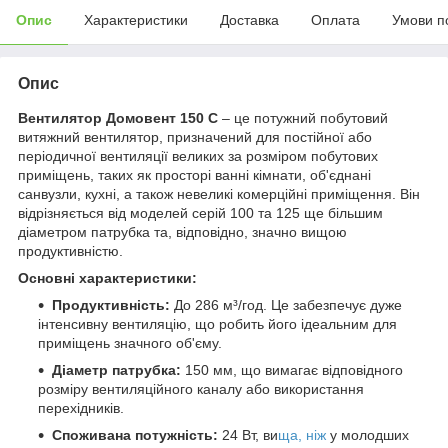
Опис
Характеристики
Доставка
Оплата
Умови п
Опис
Вентилятор Домовент 150 С
– це потужний побутовий
витяжний вентилятор, призначений для постійної або
періодичної вентиляції великих за розміром побутових
приміщень, таких як просторі ванні кімнати, об'єднані
санвузли, кухні, а також невеликі комерційні приміщення. Він
відрізняється від моделей серій 100 та 125 ще більшим
діаметром патрубка та, відповідно, значно вищою
продуктивністю.
Основні характеристики:
Продуктивність:
До 286 м³/год. Це забезпечує дуже
інтенсивну вентиляцію, що робить його ідеальним для
приміщень значного об'єму.
Діаметр патрубка:
150 мм, що вимагає відповідного
розміру вентиляційного каналу або використання
перехідників.
Споживана потужність:
24 Вт, ви
ща, ніж
у молодших