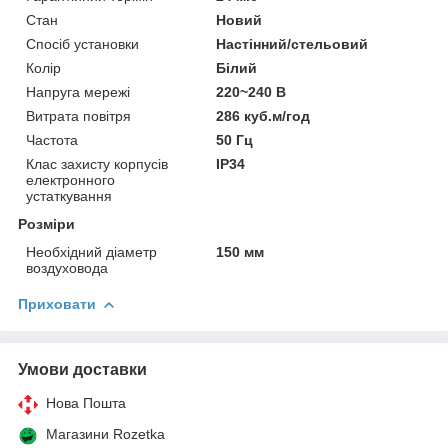
Стан
Новий
Спосіб установки
Настінний/стельовий
Колір
Білий
Напруга мережі
220~240 В
Витрата повітря
286 куб.м/год
Частота
50 Гц
Клас захисту корпусів
IP34
електронного
устаткування
Розміри
Необхідний діаметр
150 мм
воздуховода
Приховати
Умови доставки
Нова Пошта
Магазини Rozetka