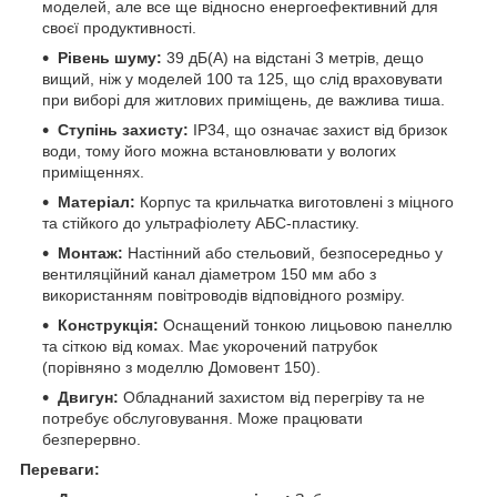
моделей, але все ще відносно енергоефективний для
своєї продуктивності.
Рівень шуму:
39 дБ(А) на відстані 3 метрів, дещо
вищий, ніж у моделей 100 та 125, що слід враховувати
при виборі для житлових приміщень, де важлива тиша.
Ступінь захисту:
IP34, що означає захист від бризок
води, тому його можна встановлювати у вологих
приміщеннях.
Матеріал:
Корпус та крильчатка виготовлені з міцного
та стійкого до ультрафіолету АБС-пластику.
Монтаж:
Настінний або стельовий, безпосередньо у
вентиляційний канал діаметром 150 мм або з
використанням повітроводів відповідного розміру.
Конструкція:
Оснащений тонкою лицьовою панеллю
та сіткою від комах. Має укорочений патрубок
(порівняно з моделлю Домовент 150).
Двигун:
Обладнаний захистом від перегріву та не
потребує обслуговування. Може працювати
безперервно.
Переваги: