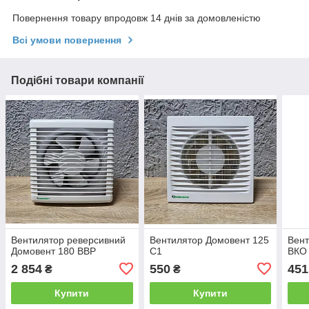
Повернення товару впродовж 14 днів за домовленістю
Всі умови повернення
Подібні товари компанії
Вентилятор реверсивний
Вентилятор Домовент 125
Вент
Домовент 180 ВВР
С1
ВКО
2 854
550
451
₴
₴
Купити
Купити