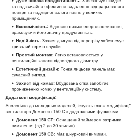
Дуже висока продуктивність:
Забезпечує швидке
та надзвичайно ефективне видалення відпрацьованого
повітря та надмірної вологи навіть у великих
приміщеннях.
Економічність:
Відносно низьке енергоспоживання,
враховуючи його значну продуктивність.
Надійність:
Захист двигуна від перегріву забезпечує
тривалий термін служби.
Простий монтаж:
Легко встановлюється у
вентиляційні канали відповідного діаметру.
Естетичний дизайн:
Тонка лицьова панель має
сучасний вигляд.
Захист від комах:
Вбудована сітка запобігає
проникненню комах у вентиляційну систему.
Додаткові модифікації:
Аналогічно до молодших моделей, існують також модифікації
вентилятора Домовент 150 С з додатковими функціями:
Домовент 150 СТ:
Оснащений таймером затримки
вимкнення (від 2 до 30 хвилин).
Домовент 150 СВ:
Має шнурковий вимикач.