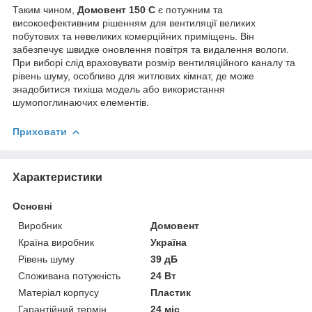
Таким чином,
Домовент 150 С
є потужним та
високоефективним рішенням для вентиляції великих
побутових та невеликих комерційних приміщень. Він
забезпечує швидке оновлення повітря та видалення вологи.
При виборі слід враховувати розмір вентиляційного каналу та
рівень шуму, особливо для житлових кімнат, де може
знадобитися тихіша модель або використання
шумопоглинаючих елементів.
Приховати
Характеристики
Основні
Виробник
Домовент
Країна виробник
Україна
Рівень шуму
39 дБ
Споживана потужність
24 Вт
Матеріал корпусу
Пластик
Гарантійний термін
24 міс