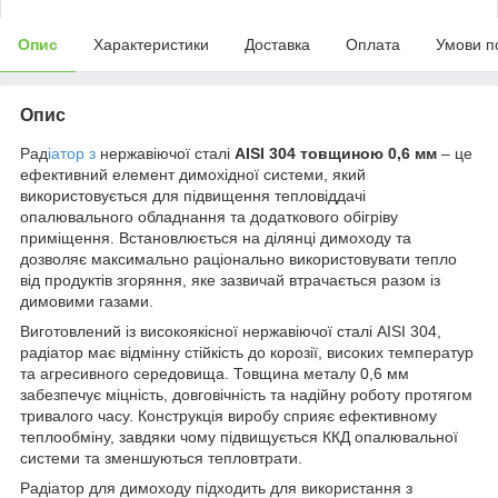
Опис
Характеристики
Доставка
Оплата
Умови п
Опис
Рад
іатор з
нержавіючої сталі
AISI 304 товщиною 0,6 мм
– це
ефективний елемент димохідної системи, який
використовується для підвищення тепловіддачі
опалювального обладнання та додаткового обігріву
приміщення. Встановлюється на ділянці димоходу та
дозволяє максимально раціонально використовувати тепло
від продуктів згоряння, яке зазвичай втрачається разом із
димовими газами.
Виготовлений із високоякісної нержавіючої сталі AISI 304,
радіатор має відмінну стійкість до корозії, високих температур
та агресивного середовища. Товщина металу 0,6 мм
забезпечує міцність, довговічність та надійну роботу протягом
тривалого часу. Конструкція виробу сприяє ефективному
теплообміну, завдяки чому підвищується ККД опалювальної
системи та зменшуються тепловтрати.
Радіатор для димоходу підходить для використання з