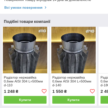
Всі умови повернення
Подібні товари компанії
Радіатор нержавійка
Радіатор нержавійка
Раді
0,6мм AISI 304 L=500мм
0,6мм AISI 304 L=500мм
0,6м
d-110
d-140
d-18
1 248
1 550
2 4
₴
₴
Купити
Купити