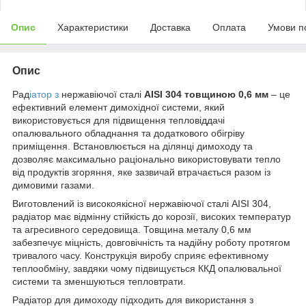
Опис
Характеристики
Доставка
Оплата
Умови п
Опис
Рад
іатор з
нержавіючої сталі
AISI 304 товщиною 0,6 мм
– це
ефективний елемент димохідної системи, який
використовується для підвищення тепловіддачі
опалювального обладнання та додаткового обігріву
приміщення. Встановлюється на ділянці димоходу та
дозволяє максимально раціонально використовувати тепло
від продуктів згоряння, яке зазвичай втрачається разом із
димовими газами.
Виготовлений із високоякісної нержавіючої сталі AISI 304,
радіатор має відмінну стійкість до корозії, високих температур
та агресивного середовища. Товщина металу 0,6 мм
забезпечує міцність, довговічність та надійну роботу протягом
тривалого часу. Конструкція виробу сприяє ефективному
теплообміну, завдяки чому підвищується ККД опалювальної
системи та зменшуються тепловтрати.
Радіатор для димоходу підходить для використання з