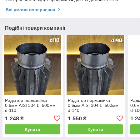
Всі умови повернення
Подібні товари компанії
Радіатор нержавійка
Радіатор нержавійка
Раді
0,6мм AISI 304 L=500мм
0,6мм AISI 304 L=500мм
0,6м
d-110
d-140
d-10
1 248
1 550
1 2
₴
₴
Купити
Купити