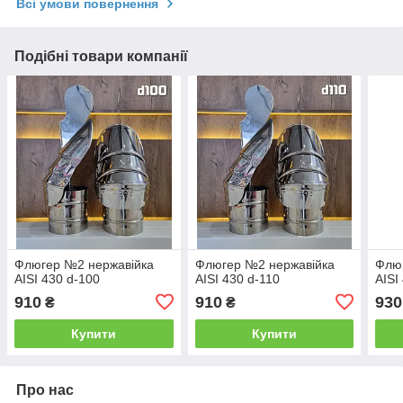
Всі умови повернення
Подібні товари компанії
Флюгер №2 нержавійка
Флюгер №2 нержавійка
Флю
AISI 430 d-100
AISI 430 d-110
AISI
910
910
930
₴
₴
Купити
Купити
Про нас