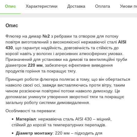
Опис
Характеристики
Доставка
Оплата
Умови п
Опис
Флюгер на димар
№2
з ребрами та отвором для потоку
повітря виготовлений з високоякісної нержавіючої сталі
AISI
430
, що гарантує надійність, довговічність та стійкість до
корозії навіть у вологих і агресивних атмосферних умовах.
Призначений для установки на димові та вентиляційні труби
діаметром
220 мм
, забезпечує ефективне виведення
продуктів горіння та покращує тягу.
Принцип роботи флюгера полягає в тому, що він обертається
навколо своєї осі, завжди виставляючись проти вітру, таким
чином розсіюючи повітряні потоки навколо димоходу. Це
допомагає уникнути утворення зворотної тяги та покращує
загальну роботу системи димовидалення.
Особливості та переваги:
Матеріал
: нержавіюча сталь AISI 430 – міцний,
стійкий до корозії та температурних перепадів.
Діаметр монтажу
: 220 мм – підходить для