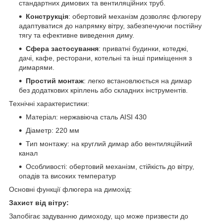
стандартних димових та вентиляційних труб.
Конструкція
: обертовий механізм дозволяє флюгеру
адаптуватися до напрямку вітру, забезпечуючи постійну
тягу та ефективне виведення диму.
Сфера застосування
: приватні будинки, котеджі,
дачі, кафе, ресторани, котельні та інші приміщення з
димарями.
Простий монтаж
: легко встановлюється на димар
без додаткових кріплень або складних інструментів.
Технічні характеристики:
Матеріал: нержавіюча сталь AISI 430
Діаметр: 220 мм
Тип монтажу: на круглий димар або вентиляційний
канал
Особливості: обертовий механізм, стійкість до вітру,
опадів та високих температур
Основні функції флюгера на димохід:
Захист від вітру:
Запобігає задуванню димоходу, що може призвести до