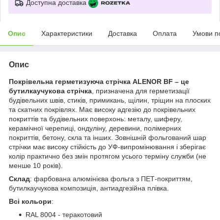
Доступна доставка
Опис
Характеристики
Доставка
Оплата
Умови п
Опис
Покрівельна герметизуюча стрічка ALENOR BF – це
бутилкаучукова стрічка
, призначена для герметизації
будівельних швів, стиків, примикань, щілин, тріщин на плоских
та скатних покрівлях. Має високу адгезію до покрівельних
покриттів та будівельних поверхонь: металу, шиферу,
керамічної черепиці, ондуліну, деревини, полімерних
покриттів, бетону, скла та інших. Зовнішній фольгований шар
стрічки має високу стійкість до УФ-випромінювання і зберігає
колір практично без змін протягом усього терміну служби (не
менше 10 років).
Склад
: фарбована алюмінієва фольга з ПЕТ-покриттям,
бутилкаучукова композиція, антиадгезійна плівка.
Всі к
ольор
и
:
RAL 8004 - теракотовий