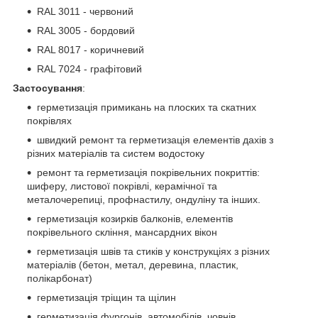
RAL 3011 - червоний
RAL 3005 - бордовий
RAL 8017 - коричневий
RAL 7024 - графітовий
Застосування
:
герметизація примикань на плоских та скатних
покрівлях
швидкий ремонт та герметизація елементів дахів з
різних матеріалів та систем водостоку
ремонт та герметизація покрівельних покриттів:
шиферу, листової покрівлі, керамічної та
металочерепиці, профнастилу, ондуліну та інших.
герметизація козирків балконів, елементів
покрівельного скління, мансардних вікон
герметизація швів та стиків у конструкціях з різних
матеріалів (бетон, метал, деревина, пластик,
полікарбонат)
герметизація тріщин та щілин
герметизація фургонів, автомобілів, човнів,