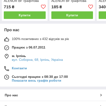
ALENOR BF графітова
ALENOR BF графітова
ALE
150мм*10м
100мм х 3м
75м
715
185
340
₴
₴
Купити
Купити
Про нас
100% позитивних з 432 відгуків за рік
Працює з 06.07.2011
м. Ірпінь
вул. Соборна, 68, Ірпінь, Україна
Контакти
Сьогодні працює з 08:30 до 17:00
Показати весь графік роботи
Про нас