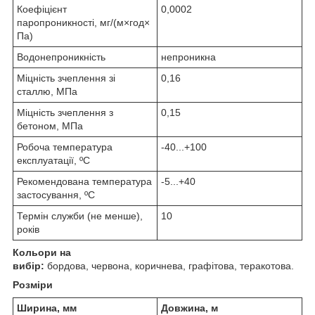
Коефіцієнт
0,0002
паропроникності, мг/(м×год×
Па)
Водонепроникність
непроникна
Міцність зчеплення зі
0,16
сталлю, МПа
Міцність зчеплення з
0,15
бетоном, МПа
Робоча температура
-40...+100
експлуатації, ºС
Рекомендована температура
-5...+40
застосування, ºС
Термін служби (не менше),
10
років
Кольори на
вибір:
бордова, червона, коричнева, графітова, теракотова.
Розміри
Ширина, мм
Довжина, м