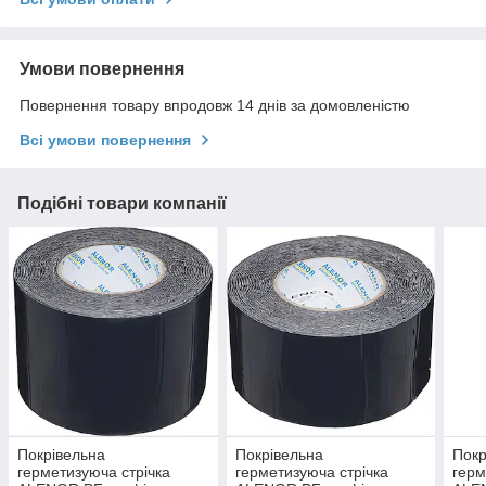
Умови повернення
Повернення товару впродовж 14 днів за домовленістю
Всі умови повернення
Подібні товари компанії
Покрівельна
Покрівельна
Покр
герметизуюча стрічка
герметизуюча стрічка
герм