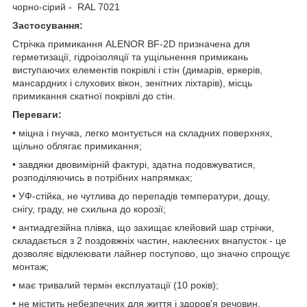
чорно-сірий - RAL 7021
Застосування:
Стрічка примикання ALENOR BF-2D призначена для
герметизації, гідроізоляції та ущільнення примикань
виступаючих елементів покрівлі і стін (димарів, еркерів,
мансардних і слухових вікон, зенітних ліхтарів), місць
примикання скатної покрівлі до стін.
Переваги:
• міцна і гнучка, легко монтується на складних поверхнях,
щільно облягає примикання;
• завдяки двовимірній фактурі, здатна подовжуватися,
розподіляючись в потрібних напрямках;
• УФ-стійка, не чутлива до перепадів температури, дощу,
снігу, граду, не схильна до корозії;
• антиадгезійна плівка, що захищає клейовий шар стрічки,
складається з 2 поздовжніх частин, наклеєних внапусток - це
дозволяє відклеювати лайнер поступово, що значно спрощує
монтаж;
• має тривалий термін експлуатації (10 років);
• не містить небезпечних для життя і здоров'я речовин.