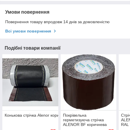
Умови повернення
Повернення товару впродовж 14 днів за домовленістю
Всі умови повернення
Подібні товари компанії
Конькова стрічка Alenor коричнева (RAL 8017) 240мм (5м) PRO
Покрівельна
Стрі
герметизуюча стрічка
ALEN
ALENOR BF коричнева
RAL
150мм*10м