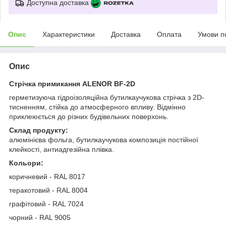
Доступна доставка
Опис
Характеристики
Доставка
Оплата
Умови п
Опис
Стрічка примикання ALENOR BF-2D
герметизуюча гідроізоляційна бутилкаучукова стрічка з 2D-
тисненням, стійка до атмосферного впливу. Відмінно
приклеюється до різних будівельних поверхонь.
Склад продукту:
алюмінієва фольга, бутилкаучукова композиція постійної
клейкості, антиадгезійна плівка.
Кольори:
коричневий - RAL 8017
теракотовий - RAL 8004
графітовий - RAL 7024
чорний - RAL 9005