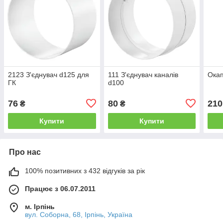
2123 З'єднувач d125 для
111 З'єднувач каналів
Окап
ГК
d100
76
80
210
₴
₴
Купити
Купити
Про нас
100% позитивних з 432 відгуків за рік
Працює з 06.07.2011
м. Ірпінь
вул. Соборна, 68, Ірпінь, Україна