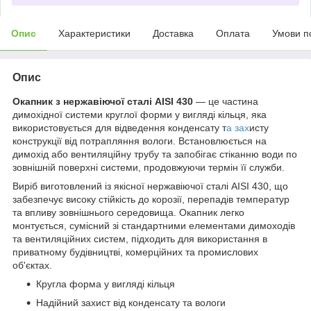
Опис
Характеристики
Доставка
Оплата
Умови п
Опис
Окапник з нержавіючої сталі
AISI 430
— це частина
димохідної системи круглої форми у вигляді кільця, яка
використовується для відведення конденсату т
а зах
исту
конструкції від потрапляння вологи. Встановлюється на
димохід або вентиляційну трубу та запобігає стіканню води по
зовнішній поверхні системи, продовжуючи термін її служби.
Виріб виготовлений із якісної нержавіючої сталі AISI 430, що
забезпечує високу стійкість до корозії, перепадів температур
та впливу зовнішнього середовища. Окапник легко
монтується, сумісний зі стандартними елементами димоходів
та вентиляційних систем, підходить для використання в
приватному будівництві, комерційних та промислових
об'єктах.
Кругла форма у вигляді кільця
Надійний захист від конденсату та вологи