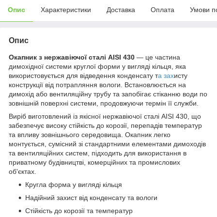
Опис
Характеристики
Доставка
Оплата
Умови п
Опис
Окапник з нержавіючої сталі
AISI 430
— це частина
димохідної системи круглої форми у вигляді кільця, яка
використовується для відведення конденсату т
а зах
исту
конструкції від потрапляння вологи. Встановлюється на
димохід або вентиляційну трубу та запобігає стіканню води по
зовнішній поверхні системи, продовжуючи термін її служби.
Виріб виготовлений із якісної нержавіючої сталі AISI 430, що
забезпечує високу стійкість до корозії, перепадів температур
та впливу зовнішнього середовища. Окапник легко
монтується, сумісний зі стандартними елементами димоходів
та вентиляційних систем, підходить для використання в
приватному будівництві, комерційних та промислових
об'єктах.
Кругла форма у вигляді кільця
Надійний захист від конденсату та вологи
Стійкість до корозії та температур