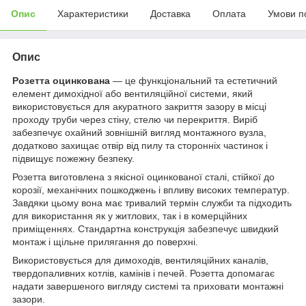
Опис
Характеристики
Доставка
Оплата
Умови п
Опис
Розетта оцинкована
— це функціональний та естетичний
елемент димохідної або вентиляційної системи, який
використовується для акуратного закриття зазору в місці
проходу труби через стіну, стелю чи перекриття. Виріб
забезпечує охайний зовнішній вигляд монтажного вузла,
додатково захищає отвір від пилу та сторонніх частинок і
підвищує пожежну безпеку.
Розетта виготовлена з якісної оцинкованої сталі, стійкої до
корозії, механічних пошкоджень і впливу високих температур.
Завдяки цьому вона має тривалий термін служби та підходить
для використання як у житлових, так і в комерційних
приміщеннях. Стандартна конструкція забезпечує швидкий
монтаж і щільне прилягання до поверхні.
Використовується для димоходів, вентиляційних каналів,
твердопаливних котлів, камінів і печей. Розетта допомагає
надати завершеного вигляду системі та приховати монтажні
зазори.