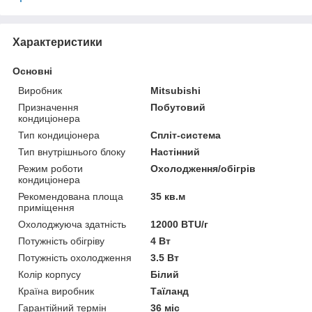
Характеристики
Основні
Виробник
Mitsubishi
Призначення
Побутовий
кондиціонера
Тип кондиціонера
Спліт-система
Тип внутрішнього блоку
Настінний
Режим роботи
Охолодження/обігрів
кондиціонера
Рекомендована площа
35 кв.м
приміщення
Охолоджуюча здатність
12000 BTU/г
Потужність обігріву
4 Вт
Потужність охолодження
3.5 Вт
Колір корпусу
Білий
Країна виробник
Таїланд
Гарантійний термін
36 міс