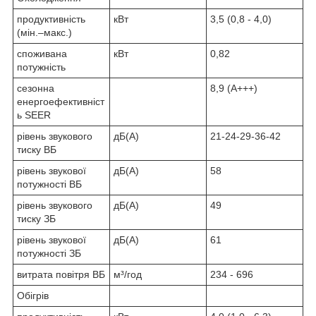
продуктивність
кВт
3,5 (0,8 - 4,0)
(мін.–макс.)
споживана
кВт
0,82
потужність
сезонна
8,9 (A+++)
енергоефективніст
ь SEER
рівень звукового
дБ(А)
21-24-29-36-42
тиску ВБ
рівень звукової
дБ(А)
58
потужності ВБ
рівень звукового
дБ(А)
49
тиску ЗБ
рівень звукової
дБ(А)
61
потужності ЗБ
витрата повітря ВБ
м³/год
234 - 696
Обігрів