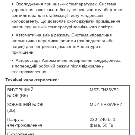
Охолодження при низьких температурах. Система
управління зовнішнього блоку змінює частоту обертання
вентилятора для стабілізації тиску конденсації
холодоагенту, що дозволяє охолоджувати приміщення
навіть при низькій температурі зовнішнього повітря.
Автоматична зміна режиму. Система управління
автоматично перемикає режими (охолодження або
нагрів) для підтримки цільової температури в
приміщенні.
Авторестарт. Автоматичне повернення кондиціонера
в попередній робочий режим після відновлень
електроживлення.
Технічні характеристики:
ВНУТРІШНІЙ
MSZ-FH35VE2
БЛОК (ВБ)
ЗОВНІШНІЙ БЛОК
MUZ-FH35VEHZ
(ЗБ)
Напруга
220–240 B, 1
електроживлення
фаза, 50 Гц
Охолодження