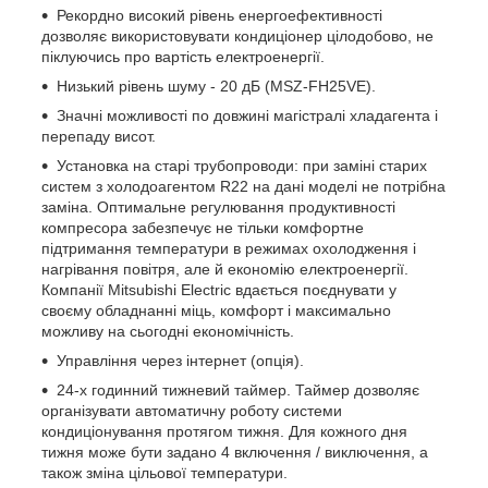
Рекордно високий рівень енергоефективності
дозволяє використовувати кондиціонер цілодобово, не
піклуючись про вартість електроенергії.
Низький рівень шуму - 20 дБ (MSZ-FH25VE).
Значні можливості по довжині магістралі хладагента і
перепаду висот.
Установка на старі трубопроводи: при заміні старих
систем з холодоагентом R22 на дані моделі не потрібна
заміна. Оптимальне регулювання продуктивності
компресора забезпечує не тільки комфортне
підтримання температури в режимах охолодження і
нагрівання повітря, але й економію електроенергії.
Компанії Mitsubishi Electric вдається поєднувати у
своєму обладнанні міць, комфорт і максимально
можливу на сьогодні економічність.
Управління через інтернет (опція).
24-х годинний тижневий таймер. Таймер дозволяє
організувати автоматичну роботу системи
кондиціонування протягом тижня. Для кожного дня
тижня може бути задано 4 включення / виключення, а
також зміна цільової температури.