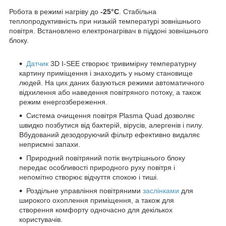
Робота в режимі нагріву до
-25°С
. Стабільна
теплопродуктивність при низькій температурі зовнішнього
повітря. Встановлено електронагрівач в піддоні зовнішнього
блоку.
Датчик
3D I-SEE створює тривимірну температурну
картину приміщення і знаходить у ньому становище
людей. На цих даних базуються режими автоматичного
відхилення або наведення повітряного потоку, а також
режим енергозбереження.
Система очищення повітря Plasma Quad дозволяє
швидко позбутися від бактерій, вірусів, алергенів і пилу.
Вбудований дезодоруючий фільтр ефективно видаляє
неприємні запахи.
Природний повітряний потік внутрішнього блоку
передає особливості природного руху повітря і
непомітно створює відчуття спокою і тиші.
Роздільне управління повітряними
заслінками
для
широкого охоплення приміщення, а також для
створення комфорту одночасно для декількох
користувачів.