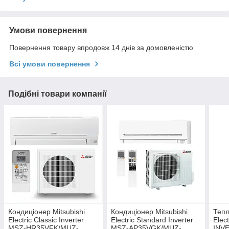
Умови повернення
Повернення товару впродовж 14 днів за домовленістю
Всі умови повернення
Подібні товари компанії
Кондиціонер Mitsubishi
Кондиціонер Mitsubishi
Тепл
Electric Classic Inverter
Electric Standard Inverter
Elec
MSZ-HR35VFK/MUZ-
MSZ-AP35VGK/MUZ-
INV