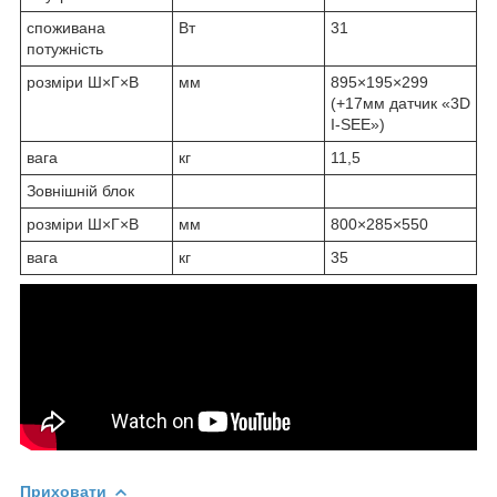
споживана
Вт
31
потужність
розміри Ш×Г×В
мм
895×195×299
(+17мм датчик «3D
I-SEE»)
вага
кг
11,5
Зовнішній блок
розміри Ш×Г×В
мм
800×285×550
вага
кг
35
Приховати