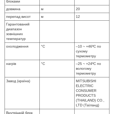
блоками
довжина
м
20
перепад висот
м
12
Гарантований
диапазон
зовнішних
температур
охолодження
°С
–10 ~ +46ºC по
сухому
термометру
нагрів
°С
–25 ~ +24ºC по
вологому
термометру
Завод (країна)
MITSUBISHI
ELECTRIC
CONSUMER
PRODUCTS
(THAILAND) CO.,
LTD (Таїланд)
Внутрішній блок