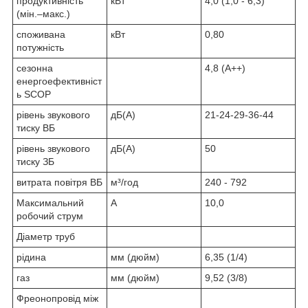
продуктивність
кВт
4,0 (1,0 - 6,3)
(мін.–макс.)
споживана
кВт
0,80
потужність
сезонна
4,8 (A++)
енергоефективніст
ь SCOP
рівень звукового
дБ(А)
21-24-29-36-44
тиску ВБ
рівень звукового
дБ(А)
50
тиску ЗБ
витрата повітря ВБ
м³/год
240 - 792
Максимальний
А
10,0
робочий струм
Діаметр труб
рідина
мм (дюйм)
6,35 (1/4)
газ
мм (дюйм)
9,52 (3/8)
Фреонопровід між