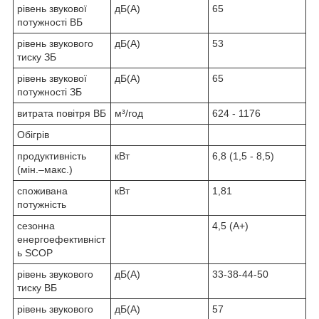
рівень звукової
дБ(А)
65
потужності ВБ
рівень звукового
дБ(А)
53
тиску ЗБ
рівень звукової
дБ(А)
65
потужності ЗБ
витрата повітря ВБ
м³/год
624 - 1176
Обігрів
продуктивність
кВт
6,8 (1,5 - 8,5)
(мін.–макс.)
споживана
кВт
1,81
потужність
сезонна
4,5 (A+)
енергоефективніст
ь SCOP
рівень звукового
дБ(А)
33-38-44-50
тиску ВБ
рівень звукового
дБ(А)
57