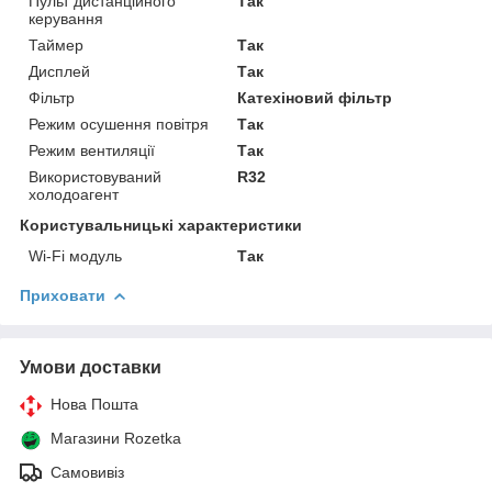
Пульт дистанційного
Так
керування
Таймер
Так
Дисплей
Так
Фільтр
Катехіновий фільтр
Режим осушення повітря
Так
Режим вентиляції
Так
Використовуваний
R32
холодоагент
Користувальницькі характеристики
Wi-Fi модуль
Так
Приховати
Умови доставки
Нова Пошта
Магазини Rozetka
Самовивіз