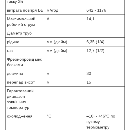
тиску ЗБ
витрата повітря ВБ
м³/год
642 - 1176
Максимальний
А
14,1
робочий струм
Діаметр труб
рідина
мм (дюйм)
6,35 (1/4)
газ
мм (дюйм)
12,7 (1/2)
Фреонопровід між
блоками
довжина
м
30
перепад висот
м
15
Гарантований
диапазон
зовнішних
температур
охолодження
°С
–10 ~ +46ºC по
сухому
термометру