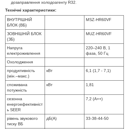
дозаправлення холодоагенту R32.
Технічні характеристики:
ВНУТРІШНІЙ
MSZ-HR60VF
БЛОК (ВБ)
ЗОВНІШНІЙ БЛОК
MUZ-HR60VF
(ЗБ)
Напруга
220–240 B, 1
електроживлення
фаза, 50 Гц
Охолодження
продуктивність
кВт
6,1 (1,7 - 7,1)
(мін.–макс.)
споживана
кВт
1,81
потужність
сезонна
7,2 (A++)
енергоефективніст
ь SEER
рівень звукового
дБ(А)
33-38-44-50
тиску ВБ