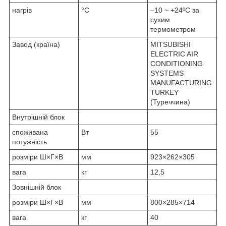
нагрів
°С
–10 ~ +24ºC за
сухим
термометром
Завод (країна)
MITSUBISHI
ELECTRIC AIR
CONDITIONING
SYSTEMS
MANUFACTURING
TURKEY
(Туреччина)
Внутрішній блок
споживана
Вт
55
потужність
розміри Ш×Г×В
мм
923×262×305
вага
кг
12,5
Зовнішній блок
розміри Ш×Г×В
мм
800×285×714
вага
кг
40