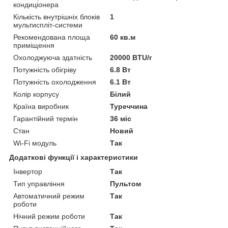
кондиціонера
Кількість внутрішніх блоків
1
мультиспліт-системи
Рекомендована площа
60 кв.м
приміщення
Охолоджуюча здатність
20000 BTU/г
Потужність обігріву
6.8 Вт
Потужність охолодження
6.1 Вт
Колір корпусу
Білий
Країна виробник
Туреччина
Гарантійний термін
36 міс
Стан
Новий
Wi-Fi модуль
Так
Додаткові функції і характеристики
Інвертор
Так
Тип управління
Пультом
Автоматичний режим
Так
роботи
Нічний режим роботи
Так