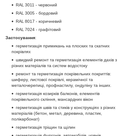
RAL 3011 - червоний
RAL 3005 - бордовий
RAL 8017 - коричневий
RAL 7024 - графітовий
Застосування
:
герметизація примикань на плоских та скатних
покрівлях
швидкий ремонт та герметизація елементів дахів з
різних матеріалів та систем водостоку
ремонт та герметизація покрівельних покриттів:
шиферу, листової покрівлі, керамічної та
металочерепиці, профнастилу, ондуліну та інших.
герметизація козирків балконів, елементів
покрівельного скління, мансардних вікон
герметизація швів та стиків у конструкціях з різних
матеріалів (бетон, метал, деревина, пластик,
полікарбонат)
герметизація тріщин та щілин
герметизація фургонів, автомобілів, човнів,