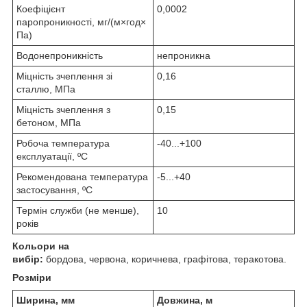
Коефіцієнт
0,0002
паропроникності, мг/(м×год×
Па)
Водонепроникність
непроникна
Міцність зчеплення зі
0,16
сталлю, МПа
Міцність зчеплення з
0,15
бетоном, МПа
Робоча температура
-40...+100
експлуатації, ºС
Рекомендована температура
-5...+40
застосування, ºС
Термін служби (не менше),
10
років
Кольори на
вибір:
бордова, червона, коричнева, графітова, теракотова.
Розміри
Ширина, мм
Довжина, м