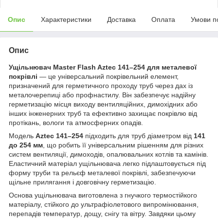
Опис
Характеристики
Доставка
Оплата
Умови п
Опис
Ущільнювач Master Flash Aztec 141–254 для металевої
покрівлі
— це універсальний покрівельний елемент,
призначений для герметичного проходу труб через дах із
металочерепиці або профнастилу. Він забезпечує надійну
герметизацію місця виходу вентиляційних, димохідних або
інших інженерних труб та ефективно захищає покрівлю від
протікань, вологи та атмосферних опадів.
Модель
Aztec 141–254
підходить для труб діаметром від
141
до 254 мм
, що робить її універсальним рішенням для різних
систем вентиляції, димоходів, опалювальних котлів та камінів.
Еластичний матеріал ущільнювача легко підлаштовується під
форму труби та рельєф металевої покрівлі, забезпечуючи
щільне прилягання і довговічну герметизацію.
Основа ущільнювача виготовлена з гнучкого термостійкого
матеріалу, стійкого до ультрафіолетового випромінювання,
перепадів температур, дощу, снігу та вітру. Завдяки цьому