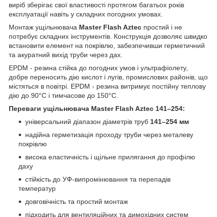
виріб зберігає свої властивості протягом багатьох років
експлуатації навіть у складних погодних умовах.
Монтаж ущільнювача
Master Flash Aztec
простий і не
потребує складних інструментів. Конструкція дозволяє швидко
встановити елемент на покрівлю, забезпечивши герметичний
та акуратний вихід труби через дах.
EPDM - резина стійка до погодних умов і ультрафіолету,
добре переносить дію кислот і лугів, промислових районів, що
містяться в повітрі. EPDM - резина витримує постійну теплову
дію до 90°C і тимчасове до 150°C.
Переваги ущільнювача Master Flash Aztec 141–254:
універсальний діапазон діаметрів труб
141–254 мм
надійна герметизація проходу труби через металеву
покрівлю
висока еластичність і щільне прилягання до профілю
даху
стійкість до УФ-випромінювання та перепадів
температур
довговічність та простий монтаж
підходить для вентиляційних та димохідних систем