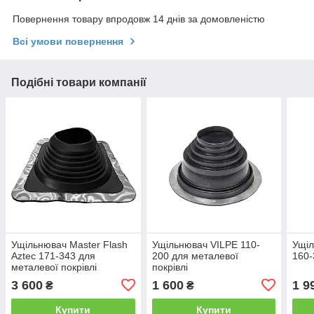
Повернення товару впродовж 14 днів за домовленістю
Всі умови повернення
Подібні товари компанії
Ущільнювач Master Flash
Ущільнювач VILPE 110-
Ущіл
Aztec 171-343 для
200 для металевої
160-
металевої покрівлі
покрівлі
3 600
1 600
1 9
₴
₴
Купити
Купити