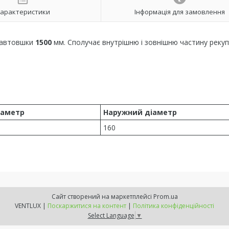
арактеристики
Інформація для замовлення
 завтовшки
1500
мм. Сполучає внутрішню і зовнішню частину реку
іаметр
Наружний діаметр
160
Сайт створений на маркетплейсі
Prom.ua
VENTLUX |
Поскаржитися на контент
|
Політика конфіденційності
Select Language
▼