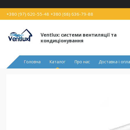
+380 (97) 620-55-48
+380 (68) 636-79-88
Ventlux: системи вентиляції та
кондиціонування
Головна
Каталог
Про нас
Доставка і опл