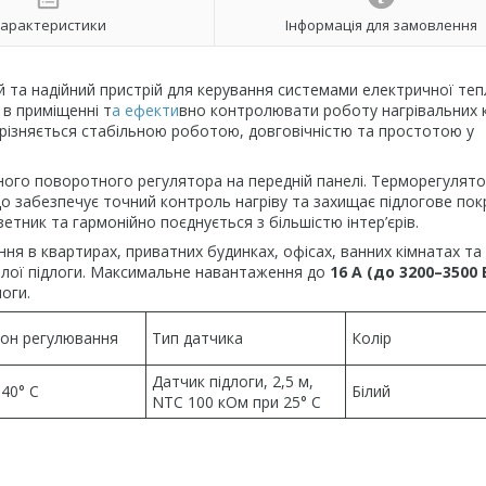
арактеристики
Інформація для замовлення
 та надійний пристрій для керування системами електричної теп
 в приміщенні т
а ефекти
вно контролювати роботу нагрівальних 
різняється стабільною роботою, довговічністю та простотою у
ого поворотного регулятора на передній панелі. Терморегулят
о забезпечує точний контроль нагріву та захищає підлогове пок
етник та гармонійно поєднується з більшістю інтер’єрів.
ня в квартирах, приватних будинках, офісах, ванних кімнатах та
плої підлоги. Максимальне навантаження до
16 А (до 3200–3500 
оги.
зон регулювання
Тип датчика
Колір
Датчик підлоги, 2,5 м,
40° С
Білий
NTC 100 кОм при 25° С