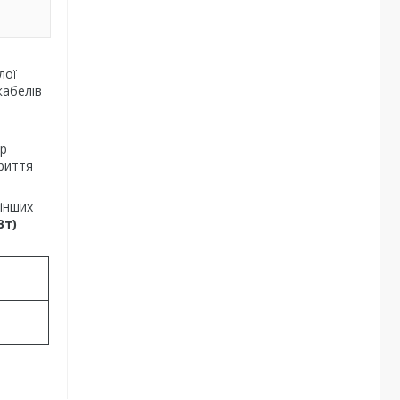
лої
кабелів
ор
риття
 інших
Вт)