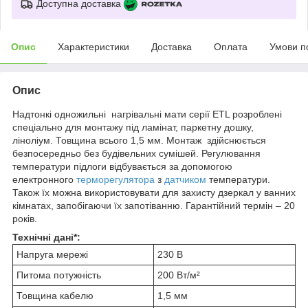
Доступна доставка
Опис
Характеристики
Доставка
Оплата
Умови п
Опис
Надтонкі одножильні нагрівальні мати серії ETL розроблені
спеціально для монтажу під ламінат, паркетну дошку,
ліноліум. Товщина всього 1,5 мм. Монтаж здійснюється
безпосередньо без будівельних сумішей. Регулювання
температури підлоги відбувається за допомогою
електронного
терморегулятора
з
датчиком
температури.
Також їх можна використовувати для захисту дзеркал у ванних
кімнатах, запобігаючи їх запотіванню. Гарантійний термін – 20
років.
Технічні дані*:
Напруга мережі
230 В
Питома потужність
200 Вт/м²
Товщина кабелю
1,5 мм