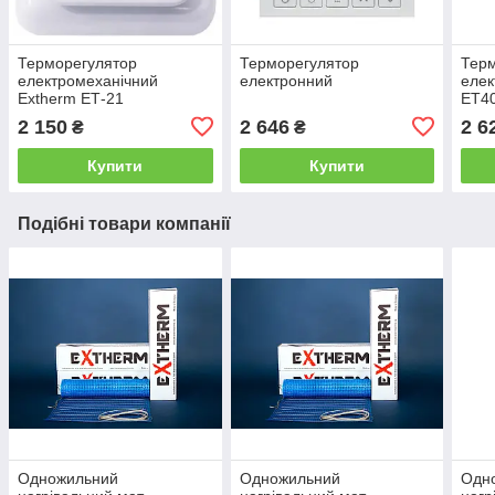
Терморегулятор
Терморегулятор
Тер
електромеханічний
електронний
елек
Extherm ЕТ-21
ET40
2 150
2 646
2 6
₴
₴
Купити
Купити
Подібні товари компанії
Одножильний
Одножильний
Одн