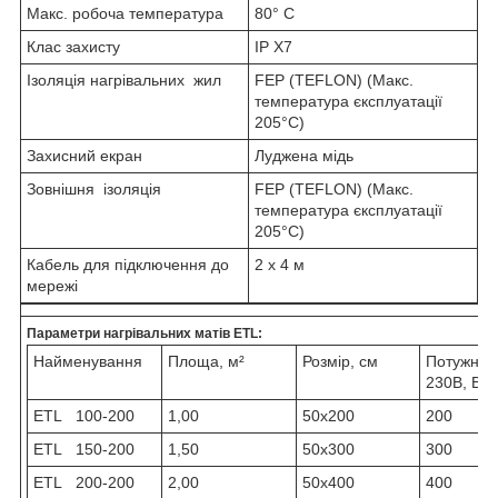
Макс. робоча температура
80° С
Клас захисту
IP X7
Ізоляція нагрівальних жил
FEP (TEFLON) (Макс.
температура єксплуатації
205°С)
Захисний екран
Луджена мідь
Зовнішня ізоляція
FEP (TEFLON) (Макс.
температура єксплуатації
205°С)
Кабель для підключення до
2 х 4 м
мережі
Параметри нагрівальних матів ETL:
Найменування
Площа, м²
Розмір, см
Потужніст
230В, Вт
ETL 100-200
1,00
50х200
200
ETL 150-200
1,50
50х300
300
ETL 200-200
2,00
50х400
400