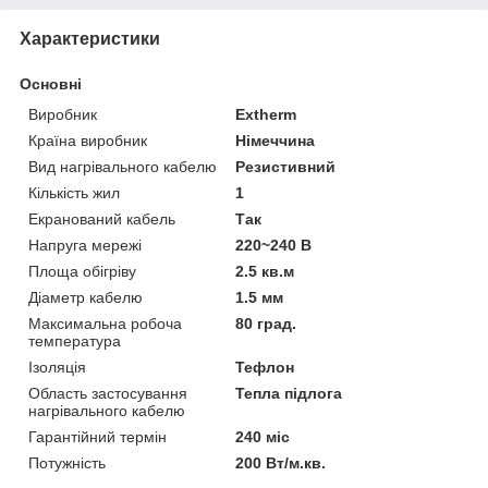
Характеристики
Основні
Виробник
Extherm
Країна виробник
Німеччина
Вид нагрівального кабелю
Резистивний
Кількість жил
1
Екранований кабель
Так
Напруга мережі
220~240 В
Площа обігріву
2.5 кв.м
Діаметр кабелю
1.5 мм
Максимальна робоча
80 град.
температура
Ізоляція
Тефлон
Область застосування
Тепла підлога
нагрівального кабелю
Гарантійний термін
240 міс
Потужність
200 Вт/м.кв.