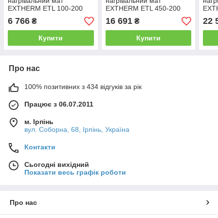
нагрівальний мат
нагрівальний мат
нагр
EXTHERM ETL 100-200
EXTHERM ETL 450-200
EXT
6 766
16 691
22 
₴
₴
Купити
Купити
Про нас
100% позитивних з 434 відгуків за рік
Працює з 06.07.2011
м. Ірпінь
вул. Соборна, 68, Ірпінь, Україна
Контакти
Сьогодні вихідний
Показати весь графік роботи
Про нас