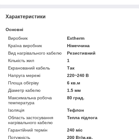
Характеристики
Основні
Виробник
Extherm
Країна виробник
Німеччина
Вид нагрівального кабелю
Резистивний
Кількість жил
1
Екранований кабель
Так
Напруга мережі
220~240 В
Площа обігріву
6 кв.м
Діаметр кабелю
1.5 мм
Максимальна робоча
80 град.
температура
Ізоляція
Тефлон
Область застосування
Тепла підлога
нагрівального кабелю
Гарантійний термін
240 міс
Потужність
200 Вт/м.кв.