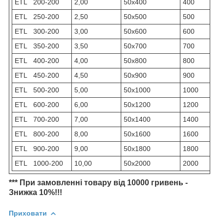
ETL 200-200
2,00
50х400
400
ETL 250-200
2,50
50х500
500
ETL 300-200
3,00
50х600
600
ETL 350-200
3,50
50х700
700
ETL 400-200
4,00
50х800
800
ETL 450-200
4,50
50х900
900
ETL 500-200
5,00
50х1000
1000
ETL 600-200
6,00
50х1200
1200
ETL 700-200
7,00
50х1400
1400
ETL 800-200
8,00
50х1600
1600
ETL 900-200
9,00
50х1800
1800
ETL 1000-200
10,00
50х2000
2000
*** При замовленні товару від 10000 гривень -
Знижка 10%!!!
Приховати