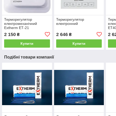
Терморегулятор
Терморегулятор
Тер
електромеханічний
електронний
елек
Extherm ЕТ-21
ET40
2 150
2 646
2 6
₴
₴
Купити
Купити
Подібні товари компанії