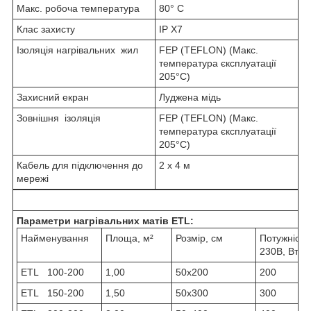
Макс. робоча температура
80° С
Клас захисту
IP X7
Ізоляція нагрівальних жил
FEP (TEFLON) (Макс.
температура єксплуатації
205°С)
Захисний екран
Луджена мідь
Зовнішня ізоляція
FEP (TEFLON) (Макс.
температура єксплуатації
205°С)
Кабель для підключення до
2 х 4 м
мережі
Параметри
нагрівальних
матів
ETL:
Найменування
Площа, м²
Розмір, см
Потужність
230В, Вт
ETL 100-200
1,00
50х200
200
ETL 150-200
1,50
50х300
300