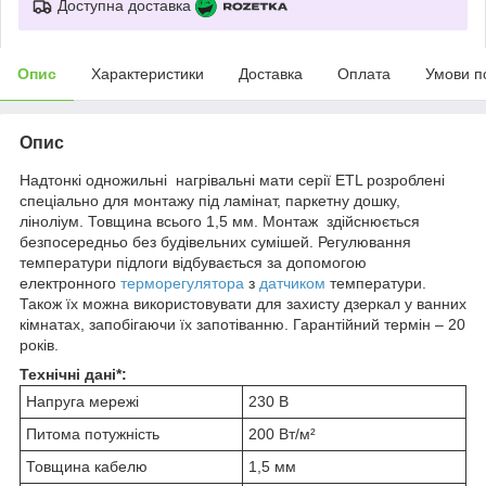
Доступна доставка
Опис
Характеристики
Доставка
Оплата
Умови п
Опис
Надтонкі одножильні нагрівальні мати серії ETL розроблені
спеціально для монтажу під ламінат, паркетну дошку,
ліноліум. Товщина всього 1,5 мм. Монтаж здійснюється
безпосередньо без будівельних сумішей. Регулювання
температури підлоги відбувається за допомогою
електронного
терморегулятора
з
датчиком
температури.
Також їх можна використовувати для захисту дзеркал у ванних
кімнатах, запобігаючи їх запотіванню. Гарантійний термін – 20
років.
Технічні дані*:
Напруга мережі
230 В
Питома потужність
200 Вт/м²
Товщина кабелю
1,5 мм