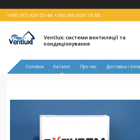
+380 (97) 620-55-48
+380 (68) 636-79-88
Ventlux: системи вентиляції та
кондиціонування
Головна
Каталог
Про нас
Доставка і опл