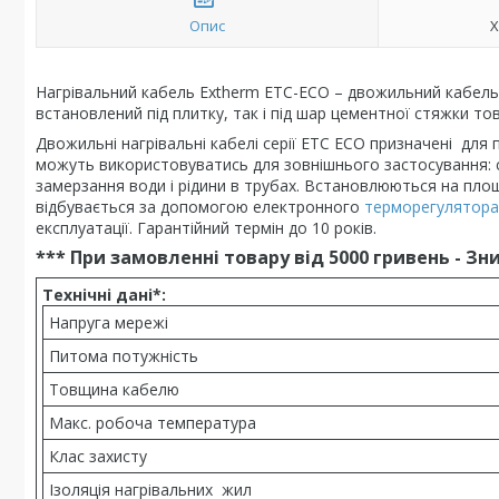
Опис
Х
Нагрівальний кабель Extherm ETC-ECO – двожильний кабель
встановлений під плитку, так і під шар цементної стяжки то
Двожильні нагрівальні кабелі серії ETС ECO призначені д
можуть використовуватись для зовнішнього застосування: си
замерзання води і рідини в трубах. Встановлюються на площ
відбувається за допомогою електронного
терморегулятора
експлуатації. Гарантійний термін до 10 років.
*** При замовленні товару від 5000 гривень - Зн
Технічні дані*:
Напруга мережі
Питома потужність
Товщина кабелю
Макс. робоча температура
Клас захисту
Ізоляція нагрівальних жил