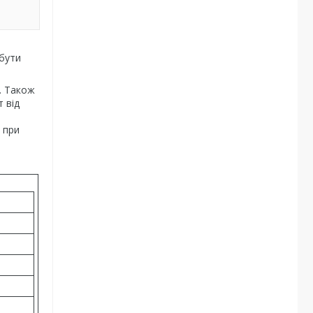
 бути
. Також
 від
 при