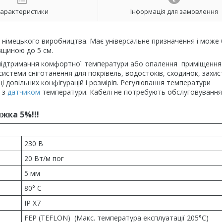
арактеристики
Інформація для замовлення
 німецького виробництва. Має універсальне призначення і може
вщиною до 5 см.
ля підтримання комфортної температури або опалення приміщення
стеми сніготанення для покрівель, водостоків, сходинок, захист
і довільних конфігурацій і розмірів. Регулювання температури
з
датчиком
температури. Кабелі не потребують обслуговування
ижка 5%!!!
230 В
20 Вт/м пог
5 мм
80° С
IP X7
FEP (TEFLON) (Макс. температура експлуатації 205°С)